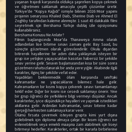
yaşanan trajedi karşısında oldukça şaşırırken kopya çekmek
ve öğretmeni saklamak amacıyla çeşitli çözümler üretir.
Türkiye’de “Kopya Kağıdı” ismiyle bilinen 2026 Mısır yapımı
projenin senaryosu Khaled Diab, Sherine Diab ve Ahmed El
Zoghby tarafından kaleme alınmıştır. 1 saat 45 dakikalık filmi
seyretmek için Bershama Türkçe dublaj izle opsiyonunu
kullanabilirsiniz.
Bershama Konusu Ne Anlatır?
Filmin başlangıcında Mısır’da Thanaweya Amma olarak
adlandırılan lise bitirme sınavı zamanı gelir. Bay Saad, bu
süreçte gözetmen olarak görevlendirilir. Okulu dışardan
bitirerek hayallerine bir adım daha yaklaşmak isteyen bir
grup ise yetişkin yaşayacakları kasotan habersiz bir şekilde
sınav yerine gelir. Sınavın başlamasından kısa bir süre sonra
gözetmen rahatsızlanarak bir anda yere yığılır. Akabinde ilgili
karakter, ilginç bir şekilde vefat eder.
Yaşadıkları beklenmedik ölüm karşısında sınıftaki
kahramanlar ne yapacaklarını bilemez hale gelir.
Kahramanların bir kısmı kopya çekerek sınavı tamamlamayı
teklif eder. Diğer bir kısmı ise cesedi saklamayı önerir. Yine
bir grup öğrenci de yetkililere bilgi vermeyi düşünür. Ancak
karakterler, iyice düşündükçe hayalleri ve yapmak istedikleri
akıllarına gelir. Ardından kahramanlar, sınav bitene kadar
gerçeği herkesten saklamaya karar verir.
Ölümü fırsata çevirmek isteyen grupta kimi yurt dışına
gidebilmek için diploma almaya çalışır. Bir kısım öğrenci ise
evlenebilmek veya emekli maaşına zam alabilmek için liseyi
bitirmeyi hedefler. Karakterler, ortak bir kararla birbirlerine