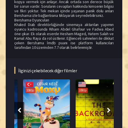
kopya vermek için anlaşır. Ancak ortada son derece büyük
bir sorun vardır. Soruların cevapları hakkında kimsenin bilgisi
ve fikri yoktur. Tek mekan içinde yaşanan panik dolu anları
Bershama izle bağlantısına tıklayarak seyredebilirsiniz.
Bershama Oyuncuları
Khaled Diab direktörlüğünde sinemaya aktarılan yapımın
oyuncu kadrosunda Riham Abdel Ghafour ve Fadwa Abed
öne çıkar. Ek olarak eserde Hesham Maged, Hatem Salah ve
Kamal Abu Raya da rol üstlenir. Eğlenceli sahneleri ile dikkat
çeken Bershama İmdb puanı ise platform kullanıcıları
tarafından 10 üzerinden 7.7 olarak belirlenmiştir.
İlginizi çekebilecek diğer filmler
108
1080p
1080p