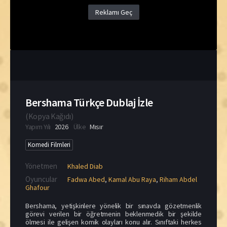
Reklamı Geç
Bershama Türkçe Dublaj İzle
(
Kopya Kağıdı
)
Yapım Yılı
2026
Ülke
Mısır
Komedi Filmleri
Yönetmen
Khaled Diab
Oyuncular
Fadwa Abed
,
Kamal Abu Raya
,
Riham Abdel
Ghafour
Bershama, yetişkinlere yönelik bir sınavda gözetmenlik
görevi verilen bir öğretmenin beklenmedik bir şekilde
ölmesi ile gelişen komik olayları konu alır. Sınıftaki herkes