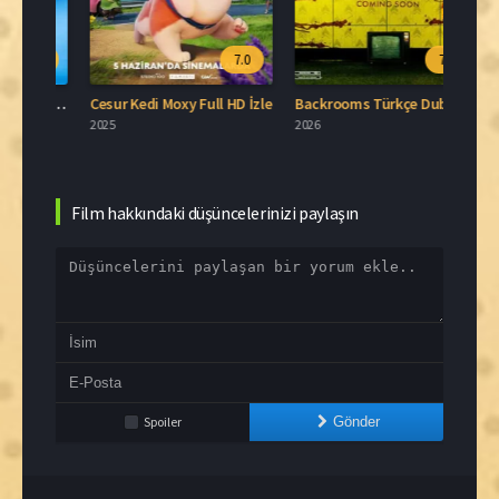
.8
7.0
7.1
Blue Moon Türkçe Dublaj İzle
Cesur Kedi Moxy Full HD İzle
Backrooms Türkçe Dublaj İzle
2025
2026
2006
Film hakkındaki düşüncelerinizi paylaşın
Spoiler
Gönder