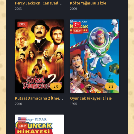
Percy Jackson: Canavarlar Denizi Türkçe Dublaj İzle
Köfte Yağmuru 1 İzle
2013
2009
1080p
1080p
3.0
8.3
Kutsal Damacana 2 İtmen İzle
Oyuncak Hikayesi 1 İzle
2010
1995
1080p