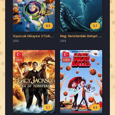
8.3
5.7
Oyuncak Hikayesi 3 Türkçe Dublaj İzle
Meg: Derinlerdeki Dehşet Full HD İzle
2010
2018
1080p
1080p
5.7
6.9