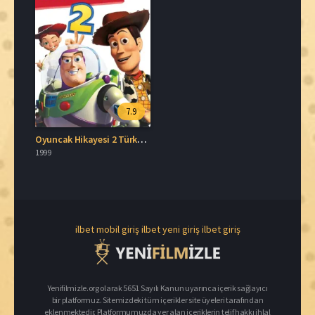
7.9
Oyuncak Hikayesi 2 Türkçe Dublaj İzle
1999
ilbet mobil giriş
ilbet yeni giriş
ilbet giriş
Yenifilmizle.org olarak 5651 Sayılı Kanun uyarınca içerik sağlayıcı
bir platformuz. Sitemizdeki tüm içerikler site üyeleri tarafından
eklenmektedir. Platformumuzda yer alan içeriklerin telif hakkı ihlal