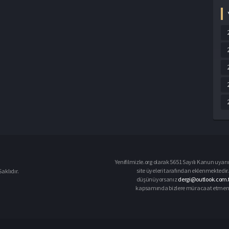
Yenifilmizle.org olarak 5651 Sayılı Kanun uyarı
site üyeleri tarafından eklenmektedir. 
aklıdır.
düşünüyorsanız
dergi@outlook.com.t
kapsamında bizlere müracaat etmeniz d