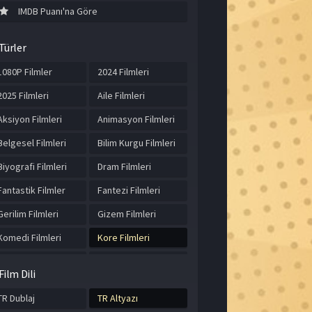
IMDB Puanı'na Göre
Türler
1080P Filmler
2024 Filmleri
2025 Filmleri
Aile Filmleri
Aksiyon Filmleri
Animasyon Filmleri
Belgesel Filmleri
Bilim Kurgu Filmleri
Biyografi Filmleri
Dram Filmleri
Fantastik Filmler
Fantezi Filmleri
Gerilim Filmleri
Gizem Filmleri
Komedi Filmleri
Kore Filmleri
Korku Filmleri
Macera Filmleri
Film Dili
Müzik Filmleri
Romantik Filmler
TR Dublaj
TR Altyazı
Spor Filmleri
Suç Filmleri