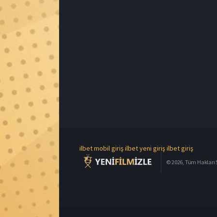
ilbet mobil giriş
ilbet yeni giriş
ilbet giriş
© 2026, Tüm Hakları S