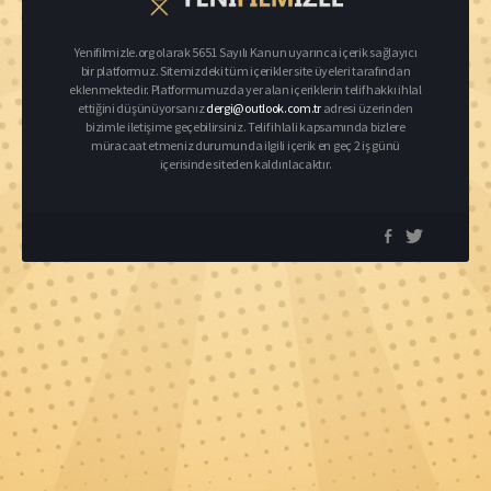
Yenifilmizle.org olarak 5651 Sayılı Kanun uyarınca içerik sağlayıcı
bir platformuz. Sitemizdeki tüm içerikler site üyeleri tarafından
eklenmektedir. Platformumuzda yer alan içeriklerin telif hakkı ihlal
ettiğini düşünüyorsanız
dergi@outlook.com.tr
adresi üzerinden
bizimle iletişime geçebilirsiniz. Telif ihlali kapsamında bizlere
müracaat etmeniz durumunda ilgili içerik en geç 2 iş günü
içerisinde siteden kaldırılacaktır.