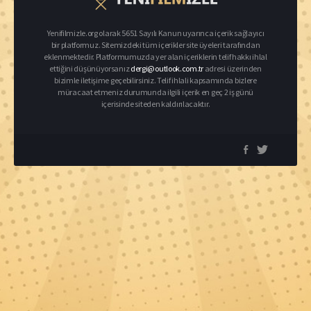
Yenifilmizle.org olarak 5651 Sayılı Kanun uyarınca içerik sağlayıcı
bir platformuz. Sitemizdeki tüm içerikler site üyeleri tarafından
eklenmektedir. Platformumuzda yer alan içeriklerin telif hakkı ihlal
ettiğini düşünüyorsanız
dergi@outlook.com.tr
adresi üzerinden
bizimle iletişime geçebilirsiniz. Telif ihlali kapsamında bizlere
müracaat etmeniz durumunda ilgili içerik en geç 2 iş günü
içerisinde siteden kaldırılacaktır.