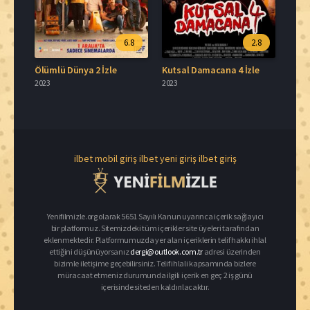
6.8
2.8
Ölümlü Dünya 2 İzle
Kutsal Damacana 4 İzle
2023
2023
ilbet mobil giriş
ilbet yeni giriş
ilbet giriş
Yenifilmizle.org olarak 5651 Sayılı Kanun uyarınca içerik sağlayıcı
bir platformuz. Sitemizdeki tüm içerikler site üyeleri tarafından
eklenmektedir. Platformumuzda yer alan içeriklerin telif hakkı ihlal
ettiğini düşünüyorsanız
dergi@outlook.com.tr
adresi üzerinden
bizimle iletişime geçebilirsiniz. Telif ihlali kapsamında bizlere
müracaat etmeniz durumunda ilgili içerik en geç 2 iş günü
içerisinde siteden kaldırılacaktır.