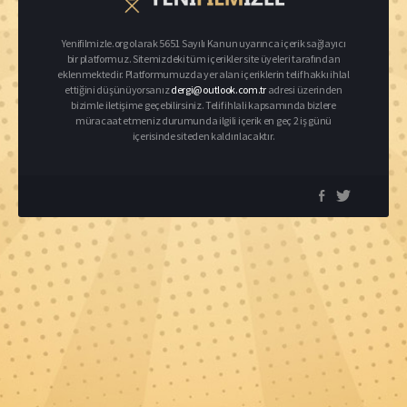
Yenifilmizle.org olarak 5651 Sayılı Kanun uyarınca içerik sağlayıcı
bir platformuz. Sitemizdeki tüm içerikler site üyeleri tarafından
eklenmektedir. Platformumuzda yer alan içeriklerin telif hakkı ihlal
ettiğini düşünüyorsanız
dergi@outlook.com.tr
adresi üzerinden
bizimle iletişime geçebilirsiniz. Telif ihlali kapsamında bizlere
müracaat etmeniz durumunda ilgili içerik en geç 2 iş günü
içerisinde siteden kaldırılacaktır.