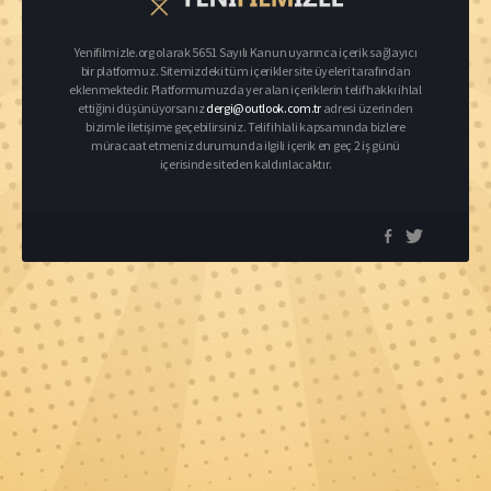
Yenifilmizle.org olarak 5651 Sayılı Kanun uyarınca içerik sağlayıcı
bir platformuz. Sitemizdeki tüm içerikler site üyeleri tarafından
eklenmektedir. Platformumuzda yer alan içeriklerin telif hakkı ihlal
ettiğini düşünüyorsanız
dergi@outlook.com.tr
adresi üzerinden
bizimle iletişime geçebilirsiniz. Telif ihlali kapsamında bizlere
müracaat etmeniz durumunda ilgili içerik en geç 2 iş günü
içerisinde siteden kaldırılacaktır.