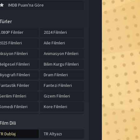
IMDB Puanı'na Göre
Türler
1080P Filmler
2024 Filmleri
2025 Filmleri
Aile Filmleri
Aksiyon Filmleri
Animasyon Filmleri
Belgesel Filmleri
Bilim Kurgu Filmleri
Biyografi Filmleri
Dram Filmleri
Fantastik Filmler
Fantezi Filmleri
Gerilim Filmleri
Gizem Filmleri
Komedi Filmleri
Kore Filmleri
Korku Filmleri
Macera Filmleri
Film Dili
Müzik Filmleri
Romantik Filmler
TR Dublaj
TR Altyazı
Spor Filmleri
Suç Filmleri