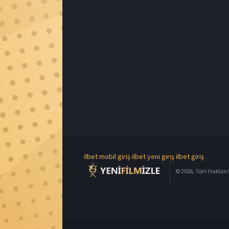
ilbet mobil giriş
ilbet yeni giriş
ilbet giriş
© 2026, Tüm Hakları S