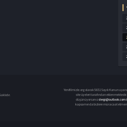
Yenifilmizle.org olarak 5651 Sayılı Kanun uyarı
site üyeleri tarafından eklenmektedir. 
aklıdır.
düşünüyorsanız
dergi@outlook.com.t
kapsamında bizlere müracaat etmeniz d