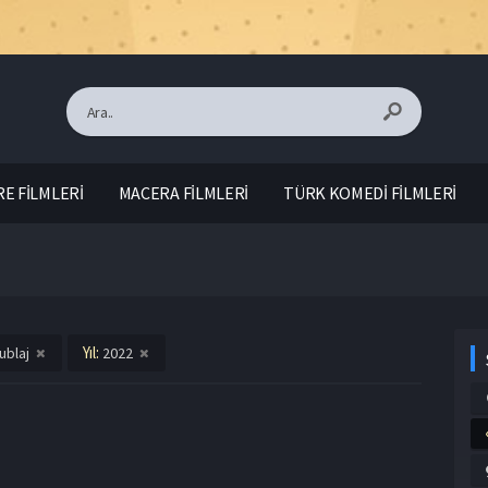
E FİLMLERİ
MACERA FİLMLERİ
TÜRK KOMEDİ FİLMLERİ
Yıl:
ublaj
2022