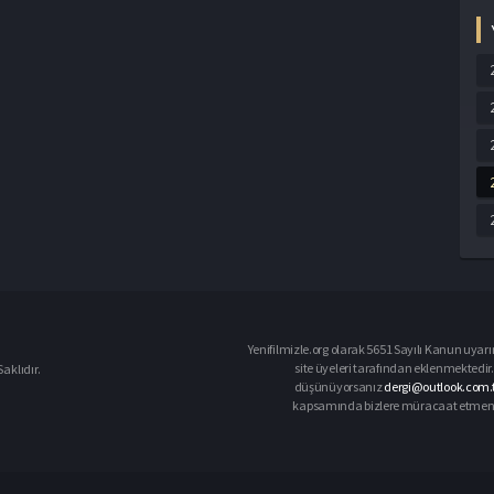
Yenifilmizle.org olarak 5651 Sayılı Kanun uyarı
site üyeleri tarafından eklenmektedir. 
aklıdır.
düşünüyorsanız
dergi@outlook.com.t
kapsamında bizlere müracaat etmeniz d