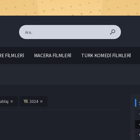
E FİLMLERİ
MACERA FİLMLERİ
TÜRK KOMEDİ FİLMLERİ
Yıl:
ublaj
2024