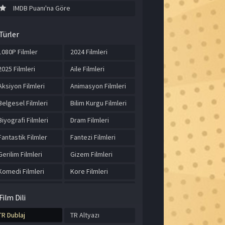
IMDB Puanı'na Göre
Türler
1080P Filmler
2024 Filmleri
2025 Filmleri
Aile Filmleri
Aksiyon Filmleri
Animasyon Filmleri
Belgesel Filmleri
Bilim Kurgu Filmleri
Biyografi Filmleri
Dram Filmleri
Fantastik Filmler
Fantezi Filmleri
Gerilim Filmleri
Gizem Filmleri
Komedi Filmleri
Kore Filmleri
Korku Filmleri
Macera Filmleri
Film Dili
Müzik Filmleri
Romantik Filmler
TR Dublaj
TR Altyazı
Spor Filmleri
Suç Filmleri