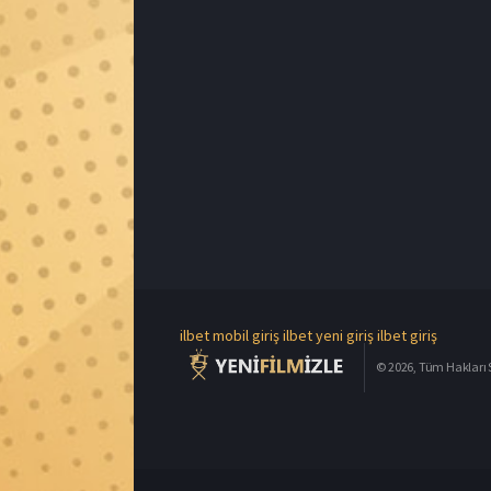
ilbet mobil giriş
ilbet yeni giriş
ilbet giriş
© 2026, Tüm Hakları S