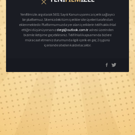
Yenifilmizle.org olarak 5651 Sayılı Kanun uyarınca içerik sağlayıcı
bir platformuz. Sitemizdeki tüm içerikler site üyeleri tarafından
eklenmektedir. Platformumuzda yer alan içeriklerin telif hakkı ihlal
ettiğini düşünüyorsanız
dergi@outlook.com.tr
adresi üzerinden
bizimle iletişime geçebilirsiniz. Telif ihlali kapsamında bizlere
müracaat etmeniz durumunda ilgili içerik en geç 2 iş günü
içerisinde siteden kaldırılacaktır.