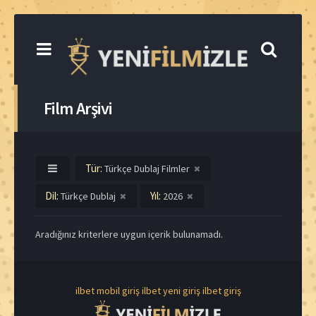
Film Arşivi
Tür:
Türkçe Dublaj Filmler
Dil:
Yıl:
Türkçe Dublaj
2026
Aradığınız kriterlere uygun içerik bulunamadı.
ilbet mobil giriş
ilbet yeni giriş
ilbet giriş