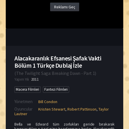
Reklamı Geç
Alacakaranlık Efsanesi Şafak Vakti
Bölüm 1 Türkçe Dublaj İzle
(
The Twilight Saga: Breaking Dawn - Part 1
)
Yapım Yılı
2011
Macera Filmleri
Fantezi Filmleri
Yönetmen
Bill Condon
Oyuncular
Kristen Stewart
,
Robert Pattinson
,
Taylor
Lautner
Bella ve Edward tüm zorlukları geride bırakarak
kavuşacakları o özel güne hazırlanmaya başlar. Alacakaranlık