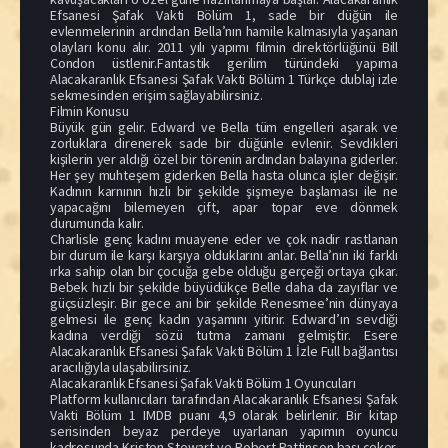
Efsanesi Şafak Vakti Bölüm 1, sade bir düğün ile
evlenmelerinin ardından Bella’nın hamile kalmasıyla yaşanan
olayları konu alır. 2011 yılı yapımı filmin direktörlüğünü Bill
Condon üstlenir.Fantastik gerilim türündeki yapıma
Alacakaranlık Efsanesi Şafak Vakti Bölüm 1 Türkçe dublaj izle
sekmesinden erişim sağlayabilirsiniz.
Filmin Konusu
Büyük gün gelir. Edward ve Bella tüm engelleri aşarak ve
zorluklara direnerek sade bir düğünle evlenir. Sevdikleri
kişilerin yer aldığı özel bir törenin ardından balayına giderler.
Her şey muhteşem giderken Bella hasta olunca işler değişir.
Kadının karnının hızlı bir şekilde şişmeye başlaması ile ne
yapacağını bilemeyen çift, apar topar eve dönmek
durumunda kalır.
Charlisle genç kadını muayene eder ve çok nadir rastlanan
bir durum ile karşı karşıya olduklarını anlar. Bella’nın iki farklı
ırka sahip olan bir çocuğa gebe olduğu gerçeği ortaya çıkar.
Bebek hızlı bir şekilde büyüdükçe Belle daha da zayıflar ve
güçsüzleşir. Bir gece ani bir şekilde Renesmee’nin dünyaya
gelmesi ile genç kadın yaşamını yitirir. Edward’ın sevdiği
kadına verdiği sözü tutma zamanı gelmiştir. Esere
Alacakaranlık Efsanesi Şafak Vakti Bölüm 1 İzle Full bağlantısı
aracılığıyla ulaşabilirsiniz.
Alacakaranlık Efsanesi Şafak Vakti Bölüm 1 Oyuncuları
Platform kullanıcıları tarafından Alacakaranlık Efsanesi Şafak
Vakti Bölüm 1 IMDB puanı 4,9 olarak belirlenir. Bir kitap
serisinden beyaz perdeye uyarlanan yapımın oyuncu
kadrosunda Kristen Stewart ve Robert Pattinson başı çeker.