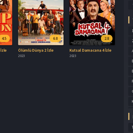
4.5
6.8
2.8
İzle
Ölümlü Dünya 2 İzle
Kutsal Damacana 4 İzle
2023
2023