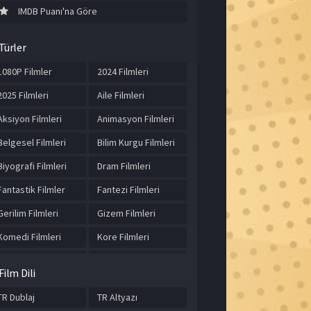
IMDB Puanı'na Göre
Türler
1080P Filmler
2024 Filmleri
2025 Filmleri
Aile Filmleri
Aksiyon Filmleri
Animasyon Filmleri
Belgesel Filmleri
Bilim Kurgu Filmleri
Biyografi Filmleri
Dram Filmleri
Fantastik Filmler
Fantezi Filmleri
Gerilim Filmleri
Gizem Filmleri
Komedi Filmleri
Kore Filmleri
Korku Filmleri
Macera Filmleri
Film Dili
Müzik Filmleri
Romantik Filmler
TR Dublaj
TR Altyazı
Spor Filmleri
Suç Filmleri