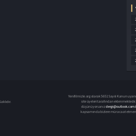
Yenifilmizle.org olarak 5651 Sayılı Kanun uyarı
site üyeleri tarafından eklenmektedir. 
aklıdır.
düşünüyorsanız
dergi@outlook.com.t
kapsamında bizlere müracaat etmeniz d