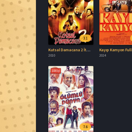
3.1
Kutsal Damacana 2 İtmen Full İzle
Kayıp Kamyon Full 
2010
2024
1080p
7.6