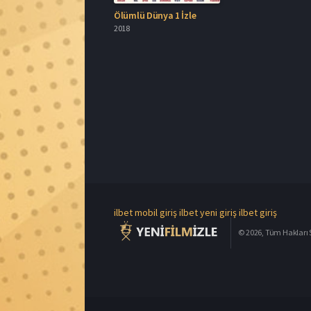
Ölümlü Dünya 1 İzle
2018
ilbet mobil giriş
ilbet yeni giriş
ilbet giriş
© 2026, Tüm Hakları S