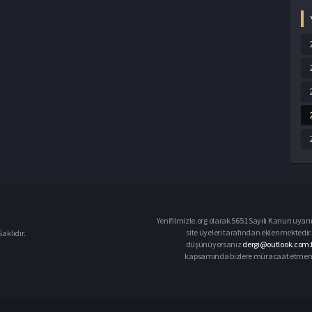
Yenifilmizle.org olarak 5651 Sayılı Kanun uyarı
site üyeleri tarafından eklenmektedir. 
aklıdır.
düşünüyorsanız
dergi@outlook.com.t
kapsamında bizlere müracaat etmeniz d