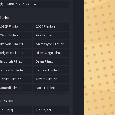
IMDB Puanı'na Göre
Türler
1080P Filmler
2024 Filmleri
2025 Filmleri
Aile Filmleri
Aksiyon Filmleri
Animasyon Filmleri
Belgesel Filmleri
Bilim Kurgu Filmleri
Biyografi Filmleri
Dram Filmleri
Fantastik Filmler
Fantezi Filmleri
Gerilim Filmleri
Gizem Filmleri
Komedi Filmleri
Kore Filmleri
Korku Filmleri
Macera Filmleri
Film Dili
Müzik Filmleri
Romantik Filmler
TR Dublaj
TR Altyazı
Spor Filmleri
Suç Filmleri