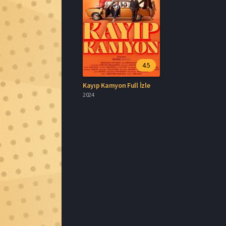
4.5
Kayıp Kamyon Full İzle
2024