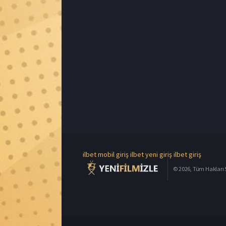
ilbet mobil giriş
ilbet yeni giriş
ilbet giriş
© 2026, Tüm Hakları S