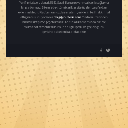
Yenifilmizle.org olarak 5651 Sayılı Kanun uyarınca içerik sağlayıcı
bir platformuz. Sitemizdeki tüm içerikler site üyeleri tarafından
eklenmektedir. Platformumuzda yer alan içeriklerin telif hakkı ihlal
ettiğini düşünüyorsanız
dergi@outlook.com.tr
adresi üzerinden
bizimle iletişime geçebilirsiniz. Telif ihlali kapsamında bizlere
müracaat etmeniz durumunda ilgili içerik en geç 2 iş günü
içerisinde siteden kaldırılacaktır.