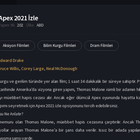
Apex 2021 İzle
Yapım Yılı
202
Ülke
ABD
Aksiyon Filmleri
Bilim Kurgu Filmleri
Dram Filmleri
Edward Drake
ruce Willis
,
Corey Large
,
Neal McDonough
kurgu ve gerilim türünde yer alan film; 1 saat 34 dakikalık bir süreye sahiptir.
arihinde Amerika’da vizyona giren yapım, Thomas Malone isimli bir adamın hika
ayı müebbet hapis cezası alır. Ancak eğer ölümcül Apex oyununda hayatta ka
pımı seyretmek için Apex 2021 izle opsiyonunu tercih edebilirsiniz.
u Ne Anlatır?
 memuru olan Thomas Malone, müebbet hapis cezasına çarptırılır. Ancak 
 yollar arayan Thomas Malone’a bir şans daha verilir. Issız bir adada yapı
uşma şansı vardır.