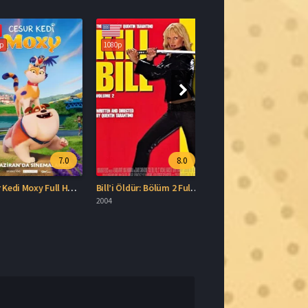
1080p
7.0
8.0
Cesur Kedi Moxy Full HD İzle
Bill’i Öldür: Bölüm 2 Full HD İzle
2004