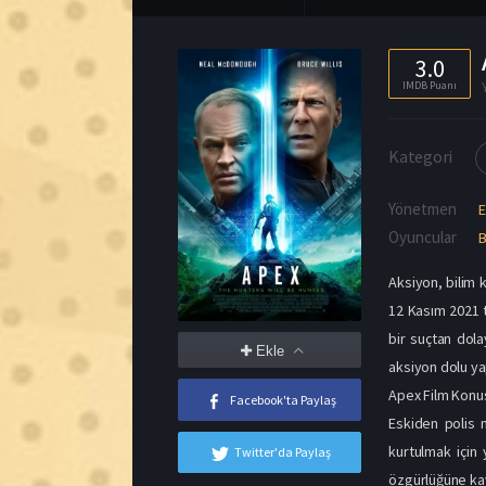
3.0
IMDB Puanı
Kategori
Yönetmen
Oyuncular
B
Aksiyon, bilim 
12 Kasım 2021 t
bir suçtan dol
Ekle
aksiyon dolu ya
Apex Film Konus
Facebook'ta Paylaş
Eskiden polis
kurtulmak için
Twitter'da Paylaş
özgürlüğüne kav