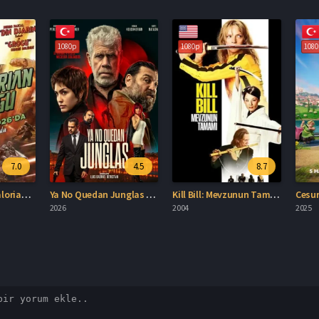
1080p
1080p
1080p
7.0
4.5
8.7
Star Wars: Mandalorian ve Grogu Full HD İzle
Ya No Quedan Junglas Türkçe Dublaj İzle
Kill Bill: Mevzunun Tamamı Türkçe Dublaj İzle
2026
2004
2025