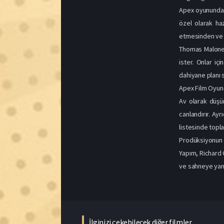
Apex oyununda al
özel olarak ha
etmesinden ve 
Thomas Malone, 
ister. Onlar iç
dahiyane planı 
Apex Film Oyunc
Av olarak düşü
canlandırır. Ay
listesinde topla
Prodüksiyonun S
Yapım, Richard 
ve sahneye yans
İlginizi çekebilecek diğer filmler