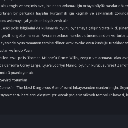
tı zengin ve seçilmiş avcı, bir insanı avlamak için ortaya büyük paralar döker. 
zırlanan bir parkurda hayatını kurtarmak için kaçmak ve saklanmak zorundad
onu avlamaya çalışmaktan büyük zevk alır.
eski polis bilgilerini de kullanarak oyunu oynamaya çalışır. Stratejik düşüne
in çeşitli engeller hazırlar. Avcıların zekice hareket etmemesinden ve birbir
sayesinde oyun tamamen tersine döner. Artık avcılar onun kurduğu tuzaklardan 
uları ve İmdb Puanı
nülen eski polis Thomas Malone’u Bruce Willis, zengin ve acımasız olan avc
rıca Carrion’a Corey Large, Lyle’a Lochlyn Munro, oyunun kurucusu West Zarrof
mda 3 puanla yer alır.
eyirci Yorumları
Connel’in “The Most Dangerous Game” isimli hikayesinden esinlenilmiştir. Seyir
ıyan mantık hatalarını eleştirmiştir. Ancak projenin yüksek tempolu hikayesi, iz