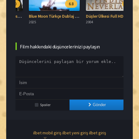
.0
6.8
7.6
The Pursuit of Happyness 2006 İzle
Blue Moon Türkçe Dublaj İzle
Düşler Ülkesi Full HD İzle
Cout
2025
2004
2026
Film hakkındaki düşüncelerinizi paylaşın
Spoiler
Gönder
ilbet mobil giriş
ilbet yeni giriş
ilbet giriş