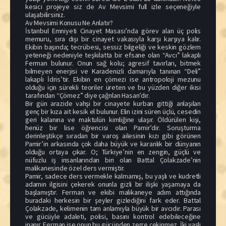
kesici projeye siz de Av Mevsimi full izle seçeneğiyle
ulaşabilirsiniz.
Av Mevsimi Konusu Ne Anlatır?
İstanbul Emniyeti Cinayet Masası’nda görev alan üç polis
memuru, sıra dışı bir cinayet vakasıyla karşı karşıya kalır.
Ekibin başında; tecrübesi, sessiz bilgeliği ve keskin gözlem
yeteneği nedeniyle teşkilatta bir efsane olan “Avcı” lakaplı
Ferman bulunur. Onun sağ kolu; agresif tavırları, bitmek
bilmeyen enerjisi ve Karadenizli damarıyla tanınan “Deli”
lakaplı İdris’tir. Ekibin en çömezi ise antropoloji mezunu
olduğu için sürekli teoriler üreten ve bu yüzden diğer ikisi
tarafından “Çömez” diye çağrılan Hasan’dır.
Bir gün arazide vahşi bir cinayete kurban gittiği anlaşılan
genç bir kıza ait kesik el bulunur. Elin izini süren üçlü, cesedin
geri kalanına ve maktulün kimliğine ulaşır. Öldürülen kişi,
henüz bir lise öğrencisi olan Pamir’dir. Soruşturma
derinleştikçe sıradan bir varoş ailesinin kızı gibi görünen
Pamir’in arkasında çok daha büyük ve karanlık bir dünyanın
olduğu ortaya çıkar. O; Türkiye’nin en zengin, güçlü ve
nüfuzlu iş insanlarından biri olan Battal Çolakzade’nin
malikanesinde özel ders vermiştir.
Pamir, sadece ders vermekle kalmamış, bu yaşlı ve kudretli
adamın ilgisini çekerek onunla gizli bir ilişki yaşamaya da
başlamıştır. Ferman ve ekibi malikaneye adım attığında
buradaki herkesin bir şeyler gizlediğini fark eder. Battal
Çolakzade, kelimenin tam anlamıyla büyük bir avcıdır. Parası
ve gücüyle adaleti, polisi, basını kontrol edebileceğine
inanır. Ferman ise onun bu gücünden zerre çekinmez. İki yaşlı