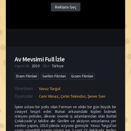
Reklamı Geç
Av Mevsimi Full İzle
Yapım Yılı
2010
Ülke
Türkiye
Dram Filmleri
Gerilim Filmleri
Gizem Filmleri
Yönetmen
Yavuz Turgul
Oyuncular
Cem Yılmaz
,
Çetin Tekindor
,
Şener Sen
İşinin ustası bir polis olan Ferman ve ekibi bir gün büyük bir
cinayet tespit eder. Bunun arkasındaki kişileri bulmak
isteyen polisler, ülkenin önemli iş adamlarından olan Battal
Çolakzade’yi takibe alır. Gerilim ve aksiyon unsurlarına yer
verilen yapım, 2010 yılında vizyona girmiştir. Yavuz Turgul’un
yazıp yönettiği eserin süresi ise 2 saat 23 dakikadır. Nefes