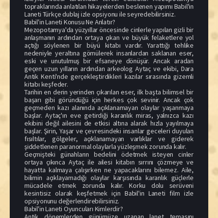
topraklarında anlatılan hikayelerden beslenen yapımı Babil'in
Laneti Türkçe dublaj izle opsiyonu ile seyredebilirsiniz.
Babil'in Laneti Konusu Ne Anlatır?
Mezopotamya'da yüzyıllar öncesinde cinlerle yapılan gizli bir
anlaşmanın ardından ortaya çıkan ve büyük felaketlere yol
açtığı söylenen bir büyü kitabı vardır. Yarattığı tehlike
nedeniyle yeraltına gömülerek insanlardan saklanan eser,
eski ve unutulmuş bir efsaneye dönüşür. Ancak aradan
geçen uzun yılların ardından arkeolog Aytaç ve ekibi, Dara
Antik Kenti'nde gerçekleştirdikleri kazılar sırasında gizemli
kitabı keşfeder.
Tarihin en derin yerinden çıkarılan eser, ilk başta bilimsel bir
başarı gibi göründüğü için herkes çok sevinir. Ancak çok
geçmeden kazı alanında açıklanamayan olaylar yaşanmaya
başlar. Aytaç'ın eve getirdiği karanlık miras, yalnızca kazı
ekibini değil ailesini de etkisi altına alarak hızla yayılmaya
başlar. Şirin, Yaşar ve çevresindeki insanlar geceleri duyulan
fısıltılar, gölgeler, açıklanamayan varlıklar ve giderek
şiddetlenen paranormal olaylarla yüzleşmek zorunda kalır.
Geçmişteki günahların bedelini ödetmek isteyen cinler
ortaya çıkınca Aytaç ile ailesi kitabın sırrını çözmeye ve
hayatta kalmaya çalışırken ne yapacaklarını bilemez. Aile,
bilimin açıklayamadığı olaylar karşısında karanlık güçlerle
mücadele etmek zorunda kalır. Korku dolu serüveni
kesintisiz olarak keşfetmek için Babil'in Laneti film izle
opsiyonunu değerlendirebilirsiniz.
Babil'in Laneti Oyuncuları Kimlerdir?
Antik dönemlerden günümüze uzanan lanet temasını