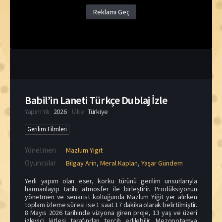
Reklamı Geç
Babil’in Laneti Türkçe Dublaj İzle
Yapım Yılı
2026
Ülke
Türkiye
Gerilim Filmleri
Yönetmen
Mazlum Yigit
Oyuncular
Bilgay Arin
,
Meral Kaplan
,
Yaşar Gündem
Yerli yapım olan eser, korku türünü gerilim unsurlarıyla
harmanlayıp tarihi atmosfer ile birleştirir. Prodüksiyonun
yönetmen ve senarist koltuğunda Mazlum Yiğit yer alırken
toplam izleme süresi ise 1 saat 17 dakika olarak belirtilmiştir.
8 Mayıs 2026 tarihinde vizyona giren proje, 13 yaş ve üzeri
izleyici kitlesi tarafından tercih edilebilir. Mezopotamya