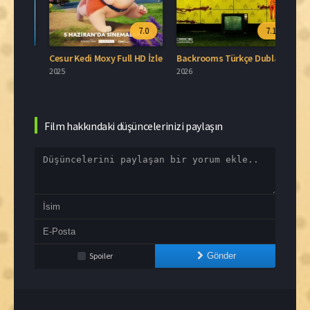
.8
7.0
7.1
Blue Moon Türkçe Dublaj İzle
Cesur Kedi Moxy Full HD İzle
Backrooms Türkçe Dublaj İzle
2025
2026
2006
Film hakkındaki düşüncelerinizi paylaşın
Spoiler
Gönder