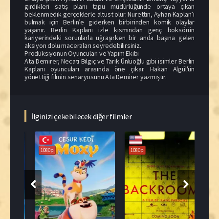
girdikleri satış planı tapu müdürlüğünde ortaya çıkan
beklenmedik gerçeklerle altüst olur. Nurettin, Ayhan Kaplan’ı
bulmak için Berlin’e giderken birbirinden komik olaylar
yaşanır. Berlin Kaplanı izle kısmından genç boksörün
kariyerindeki sorunlarla uğraşırken bir anda başına gelen
aksiyon dolu maceraları seyredebilirsiniz.
Prodüksiyonun Oyuncuları ve Yapım Ekibi
Ata Demirer, Necati Bilgiç ve Tarık Ünlüoğlu gibi isimler Berlin
Kaplanı oyuncuları arasında öne çıkar. Hakan Algül'ün
yönettiği filmin senaryosunu Ata Demirer yazmıştır.
İlginizi çekebilecek diğer filmler
108
1080p
1080p