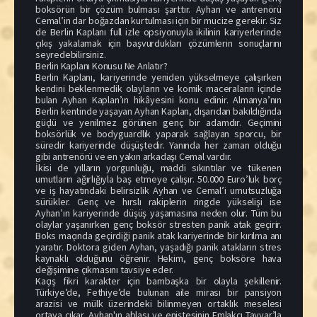
boksörün bir çözüm bulması şarttır. Ayhan ve antrenörü
Cemal’in dar boğazdan kurtulması için bir mucize gerekir. Siz
de Berlin Kaplanı full izle opsiyonuyla ikilinin kariyerlerinde
çıkış yakalamak için başvurdukları çözümlerin sonuçlarını
seyredebilirsiniz.
Berlin Kaplanı Konusu Ne Anlatır?
Berlin Kaplanı, kariyerinde yeniden yükselmeye çalışırken
kendini beklenmedik olayların ve komik maceraların içinde
bulan Ayhan Kaplan’ın hikâyesini konu edinir. Almanya’nın
Berlin kentinde yaşayan Ayhan Kaplan, dışarıdan bakıldığında
güçlü ve yenilmez görünen genç bir adamdır. Geçimini
boksörlük ve bodyguardlık yaparak sağlayan sporcu, bir
süredir kariyerinde düşüştedir. Yanında her zaman olduğu
gibi antrenörü ve en yakın arkadaşı Cemal vardır.
İkisi de yılların yorgunluğu, maddi sıkıntılar ve tükenen
umutların ağırlığıyla baş etmeye çalışır. 50.000 Euro’luk borç
ve iş hayatındaki belirsizlik Ayhan ve Cemal’i umutsuzluğa
sürükler. Genç ve hırslı rakiplerin ringde yükselişi ise
Ayhan’ın kariyerinde düşüş yaşamasına neden olur. Tüm bu
olaylar yaşanırken genç boksör stresten panik atak geçirir.
Boks maçında geçirdiği panik atak kariyerinde bir kırılma anı
yaratır. Doktora giden Ayhan, yaşadığı panik atakların stres
kaynaklı olduğunu öğrenir. Hekim, genç boksöre hava
değişimine çıkmasını tavsiye eder.
Kaçış fikri karakter için bambaşka bir olayla şekillenir.
Türkiye’de, Fethiye’de bulunan aile mirası bir pansiyon
arazisi ve mülk üzerindeki bilinmeyen ortaklık meselesi
ortaya çıkar. Ayhan'ın ablası ve eniştesinin Emlakçı Tayyar’la