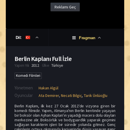
Reklamı Geç
Dil:
Fragman
Berlin Kaplanı Full İzle
Yapım Yılı
2012
Ülke
Türkiye
Komedi Filmleri
Yönetmen
Hakan Algül
Oyuncular
Ata Demirer
,
Necati Bilgiç
,
Tarik Ünlüoğlu
Berlin Kaplanı, ilk kez 27 Ocak 2012'de vizyona giren bir
komedi filmidir. Yapım, Almanya'nın Berlin kentinde yaşayan
bir boksör olan Ayhan Kaplan’ın yaşadığı macera dolu olayları
merkezine alır. Boksörlük ve bodyguardlık yaparak geçimini
sağlayan karakterin işleri bir süredir yolunda gitmez. Genç
rakiplerin ortaya çıkmasıyla kariyerinde düşüş yaşayan genç