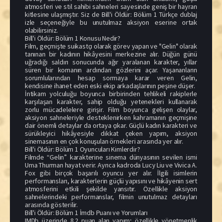
atmosferi ve stil sahibi sahneleri sayesinde geniş bir hayran
kitlesine ulaşmıştır. Siz de Bill'i Öldür: Bölüm 1 Türkçe dublaj
izle seçeneğiyle bu unutulmaz aksiyon eserine ortak
olabilirsiniz.
Bill'i Öldür: Bölüm 1 Konusu Nedir?
Film, geçmişte suikastçı olarak görev yapan ve "Gelin" olarak
tanınan bir kadının hikâyesini merkezine alır. Düğün günü
uğradığı saldırı sonucunda ağır yaralanan karakter, yıllar
süren bir komanın ardından gözlerini açar. Yaşananların
sorumlularından hesap sormaya karar veren Gelin,
kendisine ihanet eden eski ekip arkadaşlarının peşine düşer.
İntikam yolculuğu boyunca birbirinden tehlikeli rakiplerle
karşılaşan karakter, sahip olduğu yetenekleri kullanarak
zorlu mücadelelere girişir. Film boyunca gelişen olaylar,
aksiyon sahneleriyle desteklenirken kahramanın geçmişine
dair önemli detaylar da ortaya çıkar. Güçlü kadın karakteri ve
sürükleyici hikâyesiyle dikkat çeken yapım, aksiyon
sinemasının en çok konuşulan örnekleri arasında yer alır.
Bill'i Öldür: Bölüm 1 Oyuncuları Kimlerdir?
Filmde “Gelin” karakterine sinema dünyasının sevilen ismi
Uma Thurman hayat verir. Ayrıca kadroda Lucy Liu ve Vivica A.
Fox gibi birçok başarılı oyuncu yer alır. İlgili isimlerin
performansları, karakterlerin güçlü yapısını ve hikâyenin sert
atmosferini etkili şekilde yansıtır. Özellikle aksiyon
sahnelerindeki performanslar, filmin unutulmaz detayları
arasında gösterilir.
Bill'i Öldür: Bölüm 1 İmdb Puanı ve Yorumları
IMDb üzerinde 8.2 puan alan yapım; özellikle yönetmenlik