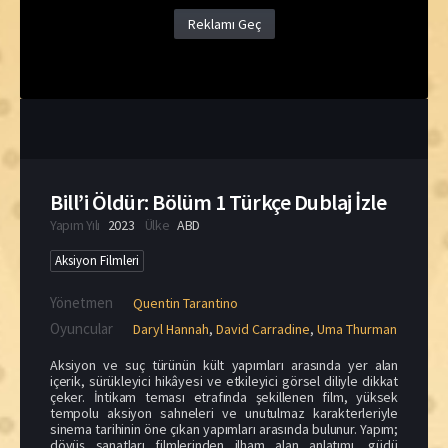
Reklamı Geç
Bill’i Öldür: Bölüm 1 Türkçe Dublaj İzle
Yapım Yılı
2023
Ülke
ABD
Aksiyon Filmleri
Yönetmen
Quentin Tarantino
Oyuncular
Daryl Hannah
,
David Carradine
,
Uma Thurman
Aksiyon ve suç türünün kült yapımları arasında yer alan
içerik, sürükleyici hikâyesi ve etkileyici görsel diliyle dikkat
çeker. İntikam teması etrafında şekillenen film, yüksek
tempolu aksiyon sahneleri ve unutulmaz karakterleriyle
sinema tarihinin öne çıkan yapımları arasında bulunur. Yapım;
dövüş sanatları filmlerinden ilham alan anlatımı, güçlü