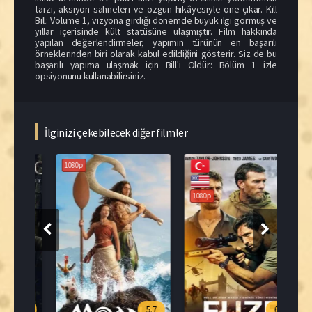
tarzı, aksiyon sahneleri ve özgün hikâyesiyle öne çıkar. Kill
Bill: Volume 1, vizyona girdiği dönemde büyük ilgi görmüş ve
yıllar içerisinde kült statüsüne ulaşmıştır. Film hakkında
yapılan değerlendirmeler, yapımın türünün en başarılı
örneklerinden biri olarak kabul edildiğini gösterir. Siz de bu
başarılı yapıma ulaşmak için Bill'i Öldür: Bölüm 1 izle
opsiyonunu kullanabilirsiniz.
İlginizi çekebilecek diğer filmler
1080p
108
1080p
.0
5.7
6.2