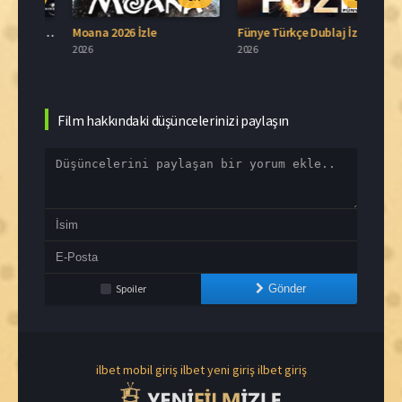
Van Helsing: Londra Görevi Film İzle
Moana 2026 İzle
Fünye Türkçe Dublaj İzle
2026
2026
2026
Film hakkındaki düşüncelerinizi paylaşın
Spoiler
Gönder
ilbet mobil giriş
ilbet yeni giriş
ilbet giriş