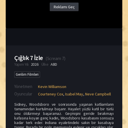
Reklamı Geç
Çığlık 7 İzle
(
Scream 7
)
Yapım Yılı
2026
Ülke
ABD
Gerilim Filmleri
Yönetmen
Kevin Williamson
Oyuncular
Courteney Cox
,
Isabel May
,
Neve Campbell
Sidney, Woodsboro ve sonrasında yaşanan katliamların
tamamından kurtulmayı başarır. Hayalet yüzlü katil bir türlü
onu öldürmeyi başaramaz. Geçmişini geride bırakmayı
kafasına koyan genç kadın, Woodsboro kasabasını sonsuza
kadar terk eder. Indiana eyaletindeki sakin bir kasabaya
taşınır. Burada bir polis memuruyla evlenir ve çocukları olur.