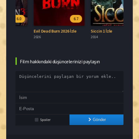
.0
6.7
5.9
Evil Dead Burn 2026 İzle
Siccin 1 İzle
Sleep
2026
2014
2026
Film hakkındaki düşüncelerinizi paylaşın
Spoiler
Gönder