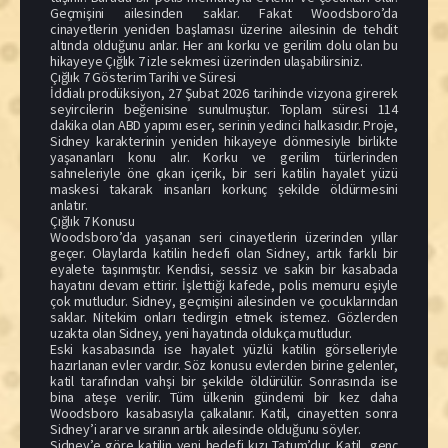
Geçmişini ailesinden saklar. Fakat Woodsboro’da
cinayetlerin yeniden başlaması üzerine ailesinin de tehdit
altında olduğunu anlar. Her anı korku ve gerilim dolu olan bu
hikayeye Çığlık 7 izle sekmesi üzerinden ulaşabilirsiniz.
Çığlık 7 Gösterim Tarihi ve Süresi
İddialı prodüksiyon, 27 Şubat 2026 tarihinde vizyona girerek
seyircilerin beğenisine sunulmuştur. Toplam süresi 114
dakika olan ABD yapımı eser, serinin yedinci halkasıdır. Proje,
Sidney karakterinin yeniden hikayeye dönmesiyle birlikte
yaşananları konu alır. Korku ve gerilim türlerinden
sahneleriyle öne çıkan içerik, bir seri katilin hayalet yüzü
maskesi takarak insanları korkunç şekilde öldürmesini
anlatır.
Çığlık 7 Konusu
Woodsboro’da yaşanan seri cinayetlerin üzerinden yıllar
geçer. Olaylarda katilin hedefi olan Sidney, artık farklı bir
eyalete taşınmıştır. Kendisi, sessiz ve sakin bir kasabada
hayatını devam ettirir. İşlettiği kafede, polis memuru eşiyle
çok mutludur. Sidney, geçmişini ailesinden ve çocuklarından
saklar. Nitekim onları tedirgin etmek istemez. Gözlerden
uzakta olan Sidney, yeni hayatında oldukça mutludur.
Eski kasabasında ise hayalet yüzlü katilin görselleriyle
hazırlanan evler vardır. Söz konusu evlerden birine gelenler,
katil tarafından vahşi bir şekilde öldürülür. Sonrasında ise
bina ateşe verilir. Tüm ülkenin gündemi bir kez daha
Woodsboro kasabasıyla çalkalanır. Katil, cinayetten sonra
Sidney’i arar ve sıranın artık ailesinde olduğunu söyler.
Sidney’e göre katilin yeni hedefi kızı Tatum’dur. Katil, genç