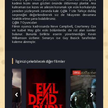
kadının kızını onun gözleri önünde öldürmeyi planlar. Ana
kahraman ise kızını ve ailesini korumak için eski korkularıyla
yeniden yüzleşmek zorunda kalır. Çığlık 7 izle Türkçe dublaj
seçeneğini değerlendirerek siz de hikayenin devamına
tanıklık etme şansı bulabilirsiniz.
Çığlık 7 Oyuncuları
Filmin oyuncu kadrosunda Neve Campbell, Courteney Cox
ve Isabel May gibi eski bölümlerde de rol alan isimler
bulunur. Bununla birlikte eserin yönetmenliğini Kevin
Williamson üstlenir. Senaryo ise Guy Busick tarafından
kaleme alınmıştır.
İlginizi çekebilecek diğer filmler
1080p
108