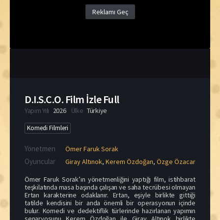
Reklamı Geç
D.I.S.C.O. Film İzle Full
Yapım Yılı
2026
Ülke
Türkiye
Komedi Filmleri
Yönetmen
Ömer Faruk Sorak
Oyuncular
Giray Altınok
,
Kerem Özdoğan
,
Özge Özacar
Ömer Faruk Sorak’ın yönetmenliğini yaptığı film, istihbarat
teşkilatında masa başında çalışan ve saha tecrübesi olmayan
Ertan karakterine odaklanır. Ertan, eşiyle birlikte gittiği
tatilde kendisini bir anda önemli bir operasyonun içinde
bulur. Komedi ve dedektiflik türlerinde hazırlanan yapımın
senaryosunu Kerem Özdoğan ile Giray Altınok birlikte