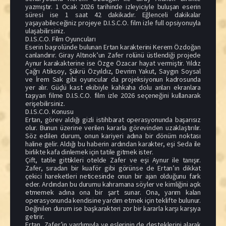
yazmıştır. 1 Ocak 2026 tarihinde izleyiciyle buluşan eserin
süresi ise 1 saat 42 dakikadır. Eğlenceli dakikalar
yaşayabileceğiniz projeye D.I.S.C.O. film izle full opsiyonuyla
ulaşabilirsiniz.
D.I.S.C.O. Film Oyuncuları
Eserin başrolünde bulunan Ertan karakterini Kerem Özdoğan
canlandırır. Giray Altınok’un Zafer rolünü üstlendiği projede
Aynur karakakterine ise Özge Özacar hayat vermiştir. Yıldız
Çağrı Atiksoy, Şükrü Özyıldız, Devrim Yakut, Saygın Soysal
ve İrem Sak gibi oyuncular da projeksiyonun kadrosunda
yer alır. Güçlü kast ekibiyle kahkaha dolu anları ekranlara
taşıyan filme D.I.S.C.O. film izle 2026 seçeneğini kullanarak
erişebilirsiniz.
D.I.S.C.O. Konusu
Ertan, görev aldığı gizli istihbarat operasyonunda başarısız
olur. Bunun üzerine verilen kararla görevinden uzaklaştırılır.
Söz edilen durum, onun kariyeri adına bir dönüm noktası
haline gelir. Aldığı bu haberin ardından karakter, eşi Seda ile
birlikte kafa dinlemek için tatile gitmek ister.
Çift, tatile gittikleri otelde Zafer ve eşi Aynur ile tanışır.
Zafer, sıradan bir kuaför gibi görünse de Ertan’ın dikkat
çekici hareketleri neticesinde onun bir ajan olduğunu fark
eder. Ardından bu durumu kahramana söyler ve kimliğini açık
etmemek adına ona bir şart sunar. Ona, yarım kalan
operasyonunda kendisine yardım etmek için teklifte bulunur.
Değinilen durum ise başkarakteri zor bir kararla karşı karşıya
getirir.
Ertan, Zafer’in yardımıyla ve eşlerinin de desteklerini alarak