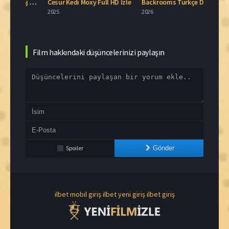
Blue Moon Türkçe Dublaj İzle
Cesur Kedi Moxy Full HD İzle
Backrooms Türkçe Dublaj İzle
2025
2026
2006
Film hakkındaki düşüncelerinizi paylaşın
Spoiler
Gönder
ilbet mobil giriş
ilbet yeni giriş
ilbet giriş