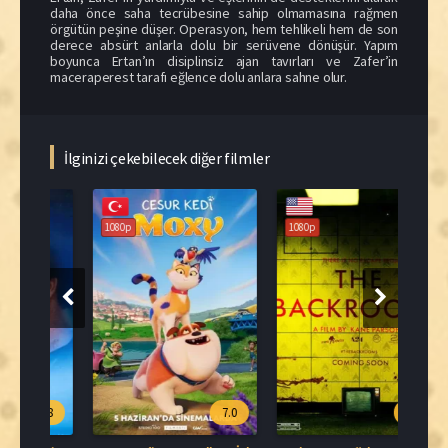
daha önce saha tecrübesine sahip olmamasına rağmen
örgütün peşine düşer. Operasyon, hem tehlikeli hem de son
derece absürt anlarla dolu bir serüvene dönüşür. Yapım
boyunca Ertan’ın disiplinsiz ajan tavırları ve Zafer’in
maceraperest tarafı eğlence dolu anlara sahne olur.
İlginizi çekebilecek diğer filmler
108
1080p
1080p
.8
7.0
7.1