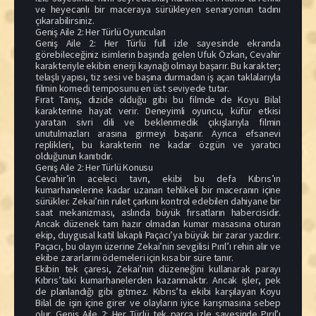
ve heyecanlı bir maceraya sürükleyen senaryonun tadını
çıkarabilirsiniz.
Geniş Aile 2: Her Türlü Oyuncuları
Geniş Aile 2: Her Türlü full izle sayesinde ekranda
görebileceğiniz isimlerin başında gelen Ufuk Özkan, Cevahir
karakteriyle ekibin enerji kaynağı olmayı başarır. Bu karakter;
telaşlı yapısı, tiz sesi ve başına durmadan iş açan taklalarıyla
filmin komedi temposunu en üst seviyede tutar.
Fırat Tanış, dizide olduğu gibi bu filmde de Koyu Bilal
karakterine hayat verir. Deneyimli oyuncu, küfür etkisi
yaratan sivri dili ve beklenmedik çıkışlarıyla filmin
unutulmazları arasına girmeyi başarır. Ayrıca efsanevi
replikleri, bu karakterin ne kadar özgün ve yaratıcı
olduğunun kanıtıdır.
Geniş Aile 2: Her Türlü Konusu
Cevahir’in aceleci tavrı, ekibi bu defa Kıbrıs’ın
kumarhanelerine kadar uzanan tehlikeli bir maceranın içine
sürükler. Zekai’nin rulet çarkını kontrol edebilen dahiyane bir
saat mekanizması, aslında büyük fırsatların habercisidir.
Ancak düzenek tam hazır olmadan kumar masasına oturan
ekip, duygusal katil lakaplı Paçacı’ya büyük bir zarar yazdırır.
Paçacı, bu olayın üzerine Zekai’nin sevgilisi Pırıl’ı rehin alır ve
ekibe zararlarını ödemeleri için kısa bir süre tanır.
Ekibin tek çaresi, Zekai’nin düzeneğini kullanarak parayı
Kıbrıs’taki kumarhanelerden kazanmaktır. Ancak işler, pek
de planlandığı gibi gitmez. Kıbrıs’ta ekibi karşılayan Koyu
Bilal de işin içine girer ve olayların iyice karışmasına sebep
olur. Geniş Aile 2: Her Türlü tek parça izle sayesinde Pırıl’ı