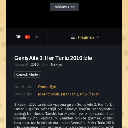
Reklamı Geç
Dil:
Fragman
Geniş Aile 2: Her Türlü 2016 İzle
Yapım Yılı
2016
Ülke
Türkiye
Komedi Filmleri
Yönetmen
Ömer Uğur
Oyuncular
Bülent Çolak
,
Fırat Tanış
,
Ufuk Özkan
3 Kasım 2016 tarihinde vizyona giren Geniş Aile 2: Her Türlü,
Ömer Uğur’un yönettiği ve Cüneyt İnay’ın senaryosunu
yazdığı bir filmdir. Tanıdık karakterleri ve onları canlandıran
uyumlu oyuncu kadrosunu yeniden birlikte görmek, dizinin
hayranları için keyifli bir durumdur. Geniş Aile 2: Her Türlü 2016
izle sayesinde filmi seyredebilir, karakterleri Kıbrıs’ta renkli