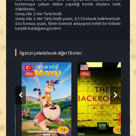
kurtarmaya çalışan ekibin yaşadığı komik olaylara tanık
olabilirsiniz.
Geniş Aile 2: Her Türlü Imdb
Geniş Aile 2: Her Türlü Imdb puanı, 4.7/10 olarak belirlenmiştir.
Söz konusu puan, filmin komedi anlayışının belirli bir kitlede
karşılık bulduğunu gösterir.
İlginizi çekebilecek diğer filmler
108
1080p
1080p
.8
7.0
7.1