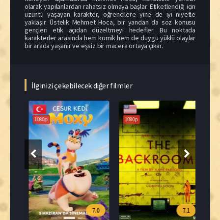
olarak yapılanlardan rahatsız olmaya başlar. Etiketlendiği için
üzüntü yaşayan karakter, öğrencilere yine de iyi niyetle
yaklaşır. Üstelik Mehmet Hoca, bir yandan da söz konusu
gençleri etik açıdan düzeltmeyi hedefler. Bu noktada
karakterler arasında hem komik hem de duygu yüklü olaylar
bir arada yaşanır ve eşsiz bir macera ortaya çıkar.
İlginizi çekebilecek diğer filmler
108
1080p
1080p
.8
7.0
7.1