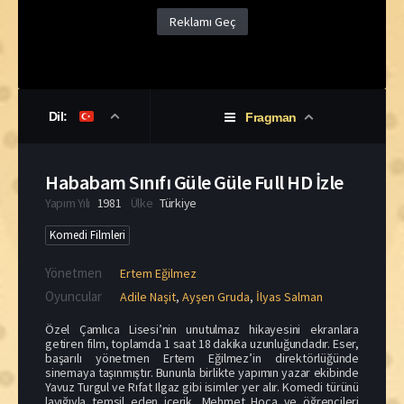
Reklamı Geç
Dil:
Fragman
Hababam Sınıfı Güle Güle Full HD İzle
Yapım Yılı
1981
Ülke
Türkiye
Komedi Filmleri
Yönetmen
Ertem Eğilmez
Oyuncular
Adile Naşit
,
Ayşen Gruda
,
İlyas Salman
Özel Çamlıca Lisesi’nin unutulmaz hikayesini ekranlara
getiren film, toplamda 1 saat 18 dakika uzunluğundadır. Eser,
başarılı yönetmen Ertem Eğilmez’in direktörlüğünde
sinemaya taşınmıştır. Bununla birlikte yapımın yazar ekibinde
Yavuz Turgul ve Rıfat Ilgaz gibi isimler yer alır. Komedi türünü
layığıyla temsil eden içerik, Mehmet Hoca ve öğrencileri