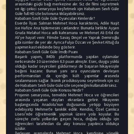
arasındaki güçlü bağı merkezine alır. Siz de filmi seyretmek
ve ilgi çekici senaryoyu keşfetmek için Hababam Sınıfı Güle
Güle full HD izle butonuna tıklayabilirsiniz.
Hababam Sınıfı Güle Güle Oyuncuları Kimlerdir?
Eserde İlyas Salman Mehmet Hoca karakterini, Adile Naşit
ise Hafize Ana tiplemesini canlandırır. Bununla birlikte Ayşen
Gruda Melahat Hoca adlı kahramana ve Mehmet Ali Erbil de
Ali’ye hayat verir. Filmde Savaş Dinçel ve Yaprak Demiroğlu
gibi isimler de yer alır. Ayrıca Fulya Özcan ve Şevket Altuğ da
yapımın kast ekibinde boy gösterir.
Hababam Sınıfı Güle Güle İmdb Puanı
Başarılı yapım, IMDb platformunda yapılan oylamalar
neticesinde 10 üzerinden 6.3 puan almıştır. Eser, duygu yüklü
olduğu kadar seyircileri güldürmeyi de başaran hikayesiyle
beğeni kazanır. Bunun yanı sıra oyuncuların devleşen
performansları da içeriğin kült yapımlar arasında
sıralanmasını sağlar. İkonik prodüksiyonu seyretmek için siz
de Hababam Sınıfı Güle Güle izle seçeneğini kullanabilirsiniz.
Hababam Sınıfı Güle Güle Konusu Nedir?
Projenin senaryosu, temelde Mehmet Hoca ve öğrencileri
arasında yaşanan olayları ekranlara getirir. Hikayenin
başlangıcında Anadolu’nun doğusunda yetişip büyüyen
edebiyatçı Mehmet’e tanıklık edilir. Kendisi, Özel Çamlıca
Lisesi’nde öğretmenlik yapmak üzere yola koyulur. Bu
süreçte zorlu yollardan geçen hoca, doğulu olduğu için
öğrencileri tarafından da alay konusu yapılınca oldukça
üzülür.
İlerleyen aşamalarda Mehmet Hoca, kendisine yönelik