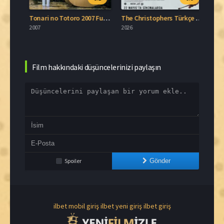
Tonari no Totoro 2007 Full İzle
The Christophers Türkçe Dublaj İzle
2007
2026
2026
Film hakkındaki düşüncelerinizi paylaşın
Spoiler
Gönder
ilbet mobil giriş
ilbet yeni giriş
ilbet giriş