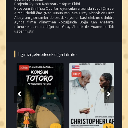
Projenin Oyuncu Kadrosu ve Yapım Ekibi
Hababam Sınıfı Yaz Oyunları oyuncuları arasında Yusuf Çim ve
Altan Erkekli öne çıkar. Bunun yanı sıra Giray Altınok ve Fırat
Albayram gibi isimler de prodüksiyonun kast ekibine dahildir.
Ayrıca filmin yönetmen koltuğunda Doğa Can Anafarta
otururken, senaristliğini ise Giray Altınok ile Muammer Tali
üstlenmiştir.
İlginizi çekebilecek diğer filmler
1080p
1080p
108
.0
8.1
6.8