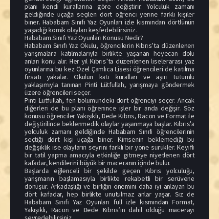
planı kendi kurallarına göre değiştirir. Yolculuk zamanı
geldiğinde uçağa seçilen dört öğrenci yerine farklı kişiler
biner. Hababam Sınıfı Yaz Oyunları izle kısmından dörtlünün
yaşadığı komik olayları keşfedebilirsiniz.
Hababam Sınıfı Yaz Oyunları Konusu Nedir?
Hababam Sınıfı Yaz Okulu, öğrencilerin Kıbrıs’ta düzenlenen
yarışmalara katılmalarıyla birlikte yaşanan heyecan dolu
anları konu alır. Her yıl Kıbrıs’ta düzenlenen liselerarası yaz
oyunlarına bu kez Özel Çamlıca Lisesi öğrencileri de katılma
fırsatı yakalar. Okulun katı kuralları ve aşırı tutumlu
yaklaşımıyla tanınan Pinti Lütfullah, yarışmaya göndermek
üzere öğrencileri seçer.
Pinti Lütfullah, fen bölümündeki dört öğrenciyi seçer. Ancak
diğerleri de bu planı öğrenince işler bir anda değişir. Söz
konusu öğrenciler Yakışıklı, Dede Kıbrıs, Racon ve Format ile
değiştirilince beklenmedik olaylar yaşanmaya başlar. Kıbrıs’a
yolculuk zamanı geldiğinde Hababam Sınıfı öğrencilerinin
seçtiği dört kişi uçağa biner. Kimsenin beklemediği bu
değişiklik ise olayların seyrini farklı bir yöne sürükler. Keyifli
bir tatil yapma amacıyla etkinliğe gitmeye niyetlenen dört
kafadar, kendilerini büyük bir maceranın içinde bulur.
Başlarda eğlenceli bir şekilde geçen Kıbrıs yolculuğu,
yarışmanın başlamasıyla birlikte rekabetli bir serüvene
dönüşür. Arkadaşlığı ve birliğin önemini daha iyi anlayan bu
dört kafadar, hep birlikte unutulmaz anlar yaşar. Siz de
Hababam Sınıfı Yaz Oyunları full izle kısmından Format,
Yakışıklı, Racon ve Dede Kıbrıs’ın dahil olduğu macerayı
seyredebilirsiniz.