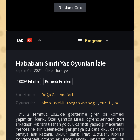
Reklamı Geç
Dil:
Fragman
Hababam Sınıfı Yaz Oyunları İzle
Yapım Yılı
2021
Ülke
Türkiye
1080P Filmler
Komedi Filmleri
Yönetmen
Doğa Can Anafarta
Oyuncular
Altan Erkekli
,
Toygan Avanoğlu
,
Yusuf Çim
Film, 2 Temmuz 2021’de gösterime giren bir komedi
yapımıdır. İçerik, Özel Çamlıca Lisesi öğrencilerinden dört
arkadaşın Kıbrıs'a uzanan yolculuklarında yaşadığı maceraları
merkezine alır. Geleneksel yarışmaya bu defa okul da dahil
olmaya hak kazanır. Okulun sahibi Pinti Lütfullah, Kıbrıs’a
göndereceği öğrencileri seçer. Ancak Hababam Sınıfı, bu