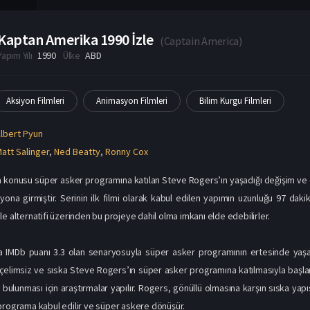
lbert Pyun
att Salinger
,
Ned Beatty
,
Ronny Cox
konusu süper asker programına katılan Steve Rogers’ın yaşadığı değişim ve düş
zyona girmiştir. Serinin ilk filmi olarak kabul edilen yapımın uzunluğu 97 dak
e alternatifi üzerinden bu projeye dahil olma imkanı elde edebilirler.
 IMDb puanı 3.3 olan senaryosuyla süper asker programının ertesinde yaşanan
çelimsiz ve sıska Steve Rogers’ın süper asker programına katılmasıyla başla
 bulunması için araştırmalar yapılır. Rogers, gönüllü olmasına karşın sıska yapı
programa kabul edilir ve süper askere dönüşür.
anlarına karşı kısa sürede büyük başarılar elde eder. Son görevinde ise ac
r daha kendisinden haber alınamaz. Öldüğü düşünülen Kaptan Amerika, buzulla
nlarının yeni oyunlarını bozmak için harekete geçer. Kaptan Amerika Türkç
u