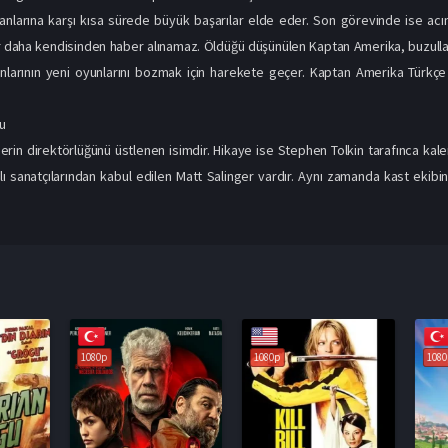
erin direktörlüğünü üstlenen isimdir. Hikaye ise Stephen Tolkin tarafınca kal
ı sanatçılarından kabul edilen Matt Salinger vardır. Aynı zamanda kast ekib
1080p
1080p
1080p
7.0
4.5
8.7
Star Wars: Mandalorian ve Grogu Full HD İzle
Ya No Quedan Junglas Türkçe Dublaj İzle
Kill Bill: Mevzunun Tamamı Türkçe Dublaj İzle
2026
2004
2025