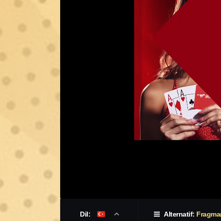
Dil:
Alternatif:
Fragma
3.2
IMDB Puanı
Kategori