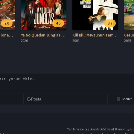
Spoiler
Yenifilmizle.org olarak 5651 Sayılı Kanun uyarı
site üyeleri tarafından eklenmektedir. 
aklıdır.
düşünüyorsanız
dergi@outlook.com.t
kapsamında bizlere müracaat etmeniz d