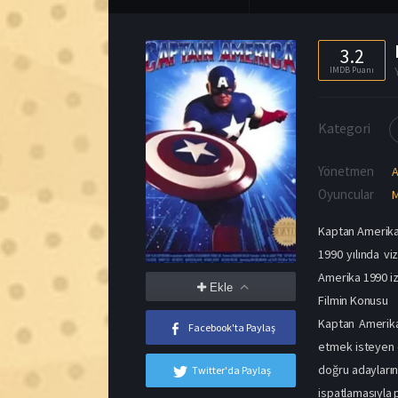
Yönetmen
A
Oyuncular
M
Kaptan Amerika 
1990 yılında vi
Amerika 1990 izl
Ekle
Filmin Konusu
Kaptan Amerika
Facebook'ta Paylaş
etmek isteyen 
doğru adayların
Twitter'da Paylaş
ispatlamasıyla 
Karakter, düşm
gider. Ancak bi
ise eski düşma
mümkündür.
Oyuncu Kadros