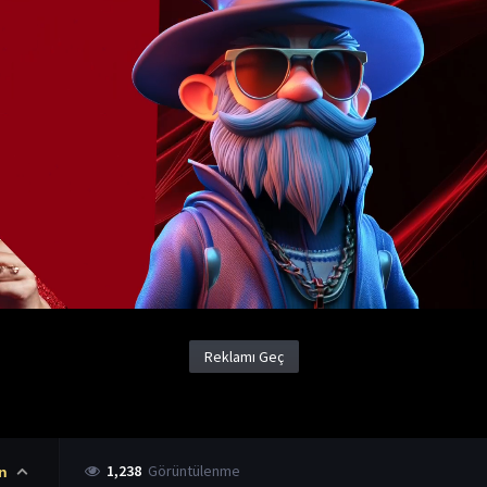
1,238
Görüntülenme
n
Kaptan Amerika 1990 İzle
(
Captain America
)
Yapım Yılı
1990
Ülke
ABD
Aksiyon Filmleri
Animasyon Filmleri
Bilim Kurgu Filmleri