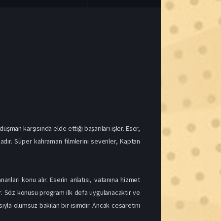
man karşısında elde ettiği başarıları işler. Eser,
ikadır. Süper kahraman filmlerini sevenler, Kaptan
ları konu alır. Eserin anlatısı, vatanına hizmet
r. Söz konusu program ilk defa uygulanacaktır ve
sıyla olumsuz bakılan bir isimdir. Ancak cesaretini
ımasız bir Alman mühendisin roketini durdurmaya
rda kaybolur ve 1990 yılında bulunur. Uyandığında
e dublaj izle sekmesiyle maceraya ortak olmanız