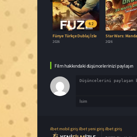
Film hakkındaki düşüncelerinizi paylaşın
ilbet mobil giriş
ilbet yeni giriş
ilbet giriş
© 2026, Tüm Hakları S