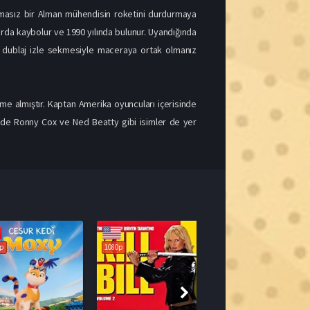
eme almıştır. Kaptan Amerika oyuncuları içerisinde
inde Ronny Cox ve Ned Beatty gibi isimler de yer
1080p
7.0
8.0
Cesur Kedi Moxy Full HD İzle
Bill’i Öldür: Bölüm 2 Full HD İzle
2004