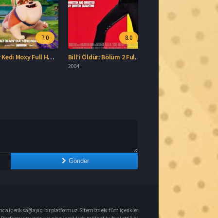
Gönder
nca içerik sağlayıcı bir platformuz. Sitemizdeki tüm içerikler
Platformumuzda yer alan içeriklerin telif hakkı ihlal ettiğini
r
adresi üzerinden bizimle iletişime geçebilirsiniz. Telif ihlali
urumunda ilgili içerik en geç 2 iş günü içerisinde siteden
kaldırılacaktır.