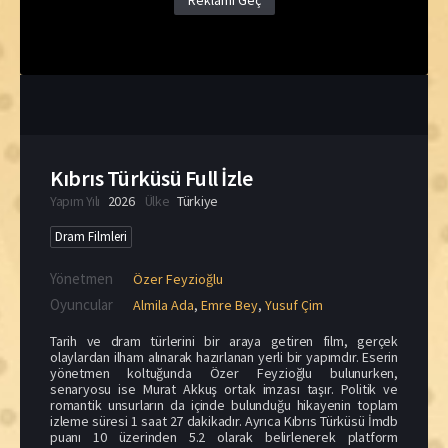
Reklamı Geç
Kıbrıs Türküsü Full İzle
Yapım Yılı
2026
Ülke
Türkiye
Dram Filmleri
Yönetmen
Özer Feyzioğlu
Oyuncular
Almila Ada
,
Emre Bey
,
Yusuf Çim
Tarih ve dram türlerini bir araya getiren film, gerçek
olaylardan ilham alınarak hazırlanan yerli bir yapımdır. Eserin
yönetmen koltuğunda Özer Feyzioğlu bulunurken,
senaryosu ise Murat Akkuş ortak imzası taşır. Politik ve
romantik unsurların da içinde bulunduğu hikayenin toplam
izleme süresi 1 saat 27 dakikadır. Ayrıca Kıbrıs Türküsü İmdb
puanı 10 üzerinden 5.2 olarak belirlenerek platform