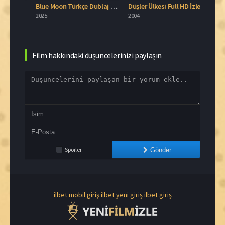
The Pursuit of Happyness 2006 İzle
Blue Moon Türkçe Dublaj İzle
Düşler Ülkesi Full HD İzle
Cout
2025
2004
2026
Film hakkındaki düşüncelerinizi paylaşın
Spoiler
Gönder
ilbet mobil giriş
ilbet yeni giriş
ilbet giriş