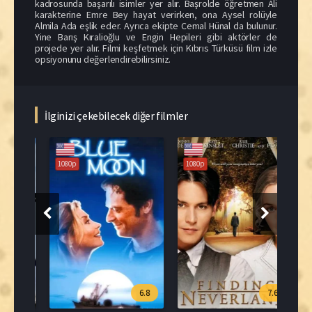
kadrosunda başarılı isimler yer alır. Başrolde öğretmen Ali
karakterine Emre Bey hayat verirken, ona Aysel rolüyle
Almila Ada eşlik eder. Ayrıca ekipte Cemal Hünal da bulunur.
Yine Barış Kıralioğlu ve Engin Hepileri gibi aktörler de
projede yer alır. Filmi keşfetmek için Kıbrıs Türküsü film izle
opsiyonunu değerlendirebilirsiniz.
İlginizi çekebilecek diğer filmler
1080p
1080p
108
.0
6.8
7.6