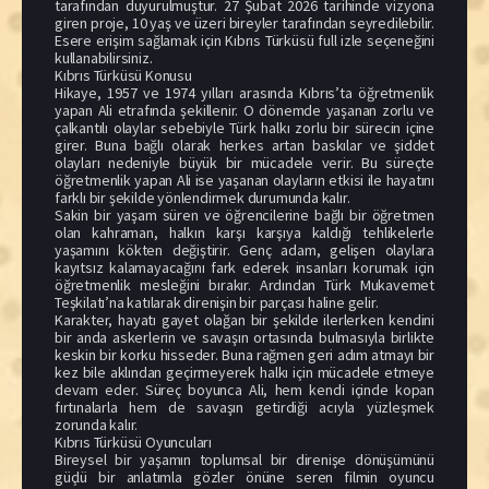
tarafından duyurulmuştur. 27 Şubat 2026 tarihinde vizyona
giren proje, 10 yaş ve üzeri bireyler tarafından seyredilebilir.
Esere erişim sağlamak için Kıbrıs Türküsü full izle seçeneğini
kullanabilirsiniz.
Kıbrıs Türküsü Konusu
Hikaye, 1957 ve 1974 yılları arasında Kıbrıs’ta öğretmenlik
yapan Ali etrafında şekillenir. O dönemde yaşanan zorlu ve
çalkantılı olaylar sebebiyle Türk halkı zorlu bir sürecin içine
girer. Buna bağlı olarak herkes artan baskılar ve şiddet
olayları nedeniyle büyük bir mücadele verir. Bu süreçte
öğretmenlik yapan Ali ise yaşanan olayların etkisi ile hayatını
farklı bir şekilde yönlendirmek durumunda kalır.
Sakin bir yaşam süren ve öğrencilerine bağlı bir öğretmen
olan kahraman, halkın karşı karşıya kaldığı tehlikelerle
yaşamını kökten değiştirir. Genç adam, gelişen olaylara
kayıtsız kalamayacağını fark ederek insanları korumak için
öğretmenlik mesleğini bırakır. Ardından Türk Mukavemet
Teşkilatı’na katılarak direnişin bir parçası haline gelir.
Karakter, hayatı gayet olağan bir şekilde ilerlerken kendini
bir anda askerlerin ve savaşın ortasında bulmasıyla birlikte
keskin bir korku hisseder. Buna rağmen geri adım atmayı bir
kez bile aklından geçirmeyerek halkı için mücadele etmeye
devam eder. Süreç boyunca Ali, hem kendi içinde kopan
fırtınalarla hem de savaşın getirdiği acıyla yüzleşmek
zorunda kalır.
Kıbrıs Türküsü Oyuncuları
Bireysel bir yaşamın toplumsal bir direnişe dönüşümünü
güçlü bir anlatımla gözler önüne seren filmin oyuncu