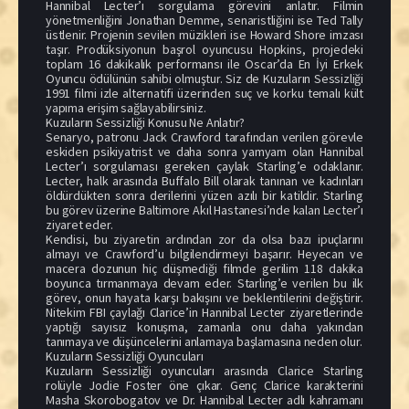
Hannibal Lecter’ı sorgulama görevini anlatır. Filmin
yönetmenliğini Jonathan Demme, senaristliğini ise Ted Tally
üstlenir. Projenin sevilen müzikleri ise Howard Shore imzası
taşır. Prodüksiyonun başrol oyuncusu Hopkins, projedeki
toplam 16 dakikalık performansı ile Oscar’da En İyi Erkek
Oyuncu ödülünün sahibi olmuştur. Siz de Kuzuların Sessizliği
1991 filmi izle alternatifi üzerinden suç ve korku temalı kült
yapıma erişim sağlayabilirsiniz.
Kuzuların Sessizliği Konusu Ne Anlatır?
Senaryo, patronu Jack Crawford tarafından verilen görevle
eskiden psikiyatrist ve daha sonra yamyam olan Hannibal
Lecter’ı sorgulaması gereken çaylak Starling’e odaklanır.
Lecter, halk arasında Buffalo Bill olarak tanınan ve kadınları
öldürdükten sonra derilerini yüzen azılı bir katildir. Starling
bu görev üzerine Baltimore Akıl Hastanesi’nde kalan Lecter’ı
ziyaret eder.
Kendisi, bu ziyaretin ardından zor da olsa bazı ipuçlarını
almayı ve Crawford’u bilgilendirmeyi başarır. Heyecan ve
macera dozunun hiç düşmediği filmde gerilim 118 dakika
boyunca tırmanmaya devam eder. Starling’e verilen bu ilk
görev, onun hayata karşı bakışını ve beklentilerini değiştirir.
Nitekim FBI çaylağı Clarice’in Hannibal Lecter ziyaretlerinde
yaptığı sayısız konuşma, zamanla onu daha yakından
tanımaya ve düşüncelerini anlamaya başlamasına neden olur.
Kuzuların Sessizliği Oyuncuları
Kuzuların Sessizliği oyuncuları arasında Clarice Starling
rolüyle Jodie Foster öne çıkar. Genç Clarice karakterini
Masha Skorobogatov ve Dr. Hannibal Lecter adlı kahramanı