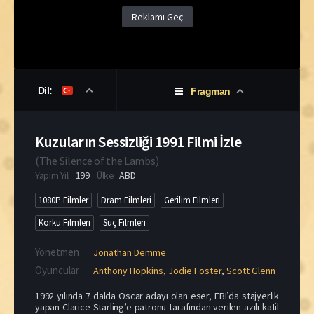
Reklamı Geç
Dil:
Fragman
Kuzuların Sessizliği 1991 Filmi İzle
(
The Silence of the Lambs
)
Yapım Yılı
199
Ülke
ABD
1080P Filmler
Dram Filmleri
Gerilim Filmleri
Korku Filmleri
Suç Filmleri
Yönetmen
Jonathan Demme
Oyuncular
Anthony Hopkins
,
Jodie Foster
,
Scott Glenn
1992 yılında 7 dalda Oscar adayı olan eser, FBI’da stajyerlik
yapan Clarice Starling’e patronu tarafından verilen azılı katil