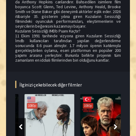
da Anthony Hopkins canlandırır. Bahsedilen isimlere film
boyunca Scott Glenn, Ted Levine, Anthony Heald, Brooke
Smith ve Diane Baker gibi deneyimli aktörler eşlik eder. 2026
itibariyle 35. gösterim yılına giren Kuzuların Sessizliği
filmindeki oyunculuk performansları, eleştirmenlerin ve
seyircilerin beğenisini kazanmayı başarır.
Kuzuların Sessizliği IMDb Puanı Kaçtır?
11 Ekim 1991 tarihinde vizyona giren Kuzuların Sessizliği
İmdb kullanıcıları tarafından yapılan değerlendirme
sonucunda 8.6 puan almıştır. 1.7 milyon üyenin katılımıyla
gerçekleştirilen oylama, eseri platformun en popüler 200
yapımı arasına yerleştirir. Bununla birlikte projenin tüm
zamanların en iddialı filmlerinden biri olduğunu kanıtlar.
İlginizi çekebilecek diğer filmler
1080p
1080p
108