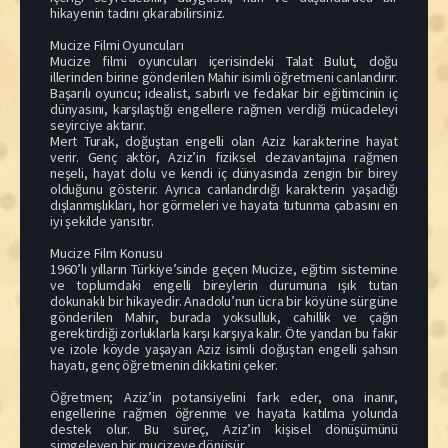
hikayenin tadını çıkarabilirsiniz.
Mucize Filmi Oyuncuları
Mucize filmi oyuncuları içerisindeki Talat Bulut, doğu
illerinden birine gönderilen Mahir isimli öğretmeni canlandırır.
Başarılı oyuncu; idealist, sabırlı ve fedakar bir eğitimcinin iç
dünyasını, karşılaştığı engellere rağmen verdiği mücadeleyi
seyirciye aktarır.
Mert Turak, doğuştan engelli olan Aziz karakterine hayat
verir. Genç aktör, Aziz’in fiziksel dezavantajına rağmen
neşeli, hayat dolu ve kendi iç dünyasında zengin bir birey
olduğunu gösterir. Ayrıca canlandırdığı karakterin yaşadığı
dışlanmışlıkları, hor görmeleri ve hayata tutunma çabasını en
iyi şekilde yansıtır.
Mucize Film Konusu
1960’lı yılların Türkiye’sinde geçen Mucize, eğitim sistemine
ve toplumdaki engelli bireylerin durumuna ışık tutan
dokunaklı bir hikayedir. Anadolu’nun ücra bir köyüne sürgüne
gönderilen Mahir, burada yoksulluk, cahillik ve çağın
gerektirdiği zorluklarla karşı karşıya kalır. Öte yandan bu fakir
ve izole köyde yaşayan Aziz isimli doğuştan engelli şahsın
hayatı, genç öğretmenin dikkatini çeker.
Öğretmen; Aziz’in potansiyelini fark eder, ona inanır,
engellerine rağmen öğrenme ve hayata katılma yolunda
destek olur. Bu süreç, Aziz’in kişisel dönüşümünü
simgeleyen bir mucizeye dönüşür.