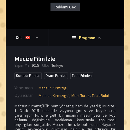
Reklamı Geç
Dil:
Fragman
Mucize Film İzle
Yapım Yılı
2015
Ülke
Türkiye
Komedi Filmleri
Dram Filmleri
Tarih Filmleri
Yönetmen
Mahsun Kırmızıgül
Oyuncular
Mahsun Kırmızıgül
,
Mert Turak
,
Talat Bulut
Mahsun Kırmızıgül’ün hem yönettiği hem de yazdığı Mucize,
1 Ocak 2015 tarihinde vizyona girmiş ve büyük ses
getirmiştir. Film, engelli bir insanın masumiyeti ve köy
halkının değişimine odaklanan konusuyla toplumsal
önyargıları sorgulatır. Mucize film izle butonuna tıklayarak
içeriği seyredebilir, duygusal, naif ve düşündürücü bir