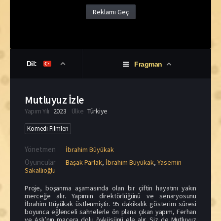
Reklamı Geç
Dil:
Fragman
Mutluyuz İzle
Yapım Yılı
2023
Ülke
Türkiye
Komedi Filmleri
Yönetmen
İbrahim Büyükak
Oyuncular
Başak Parlak
,
İbrahim Büyükak
,
Yasemin
Sakallıoğlu
Proje, boşanma aşamasında olan bir çiftin hayatını yakın
merceğe alır. Yapımın direktörlüğünü ve senaryosunu
İbrahim Büyükak üstlenmiştir. 95 dakikalık gösterim süresi
boyunca eğlenceli sahnelerle ön plana çıkan yapım, Ferhan
ve Aslı’nın macera dolu öyküsünü ele alır. Siz de Mutluyuz