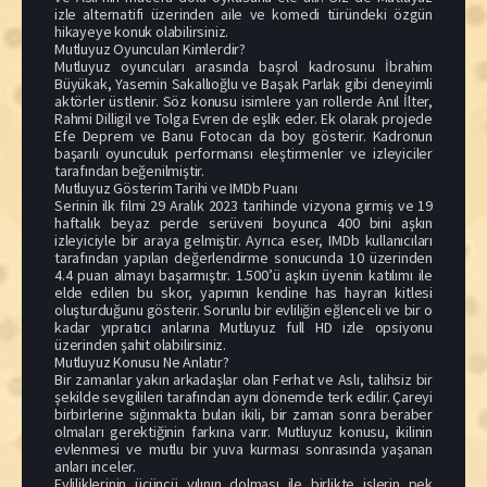
izle alternatifi üzerinden aile ve komedi türündeki özgün
hikayeye konuk olabilirsiniz.
Mutluyuz Oyuncuları Kimlerdir?
Mutluyuz oyuncuları arasında başrol kadrosunu İbrahim
Büyükak, Yasemin Sakallıoğlu ve Başak Parlak gibi deneyimli
aktörler üstlenir. Söz konusu isimlere yan rollerde Anıl İlter,
Rahmi Dilligil ve Tolga Evren de eşlik eder. Ek olarak projede
Efe Deprem ve Banu Fotocan da boy gösterir. Kadronun
başarılı oyunculuk performansı eleştirmenler ve izleyiciler
tarafından beğenilmiştir.
Mutluyuz Gösterim Tarihi ve IMDb Puanı
Serinin ilk filmi 29 Aralık 2023 tarihinde vizyona girmiş ve 19
haftalık beyaz perde serüveni boyunca 400 bini aşkın
izleyiciyle bir araya gelmiştir. Ayrıca eser, IMDb kullanıcıları
tarafından yapılan değerlendirme sonucunda 10 üzerinden
4.4 puan almayı başarmıştır. 1.500’ü aşkın üyenin katılımı ile
elde edilen bu skor, yapımın kendine has hayran kitlesi
oluşturduğunu gösterir. Sorunlu bir evliliğin eğlenceli ve bir o
kadar yıpratıcı anlarına Mutluyuz full HD izle opsiyonu
üzerinden şahit olabilirsiniz.
Mutluyuz Konusu Ne Anlatır?
Bir zamanlar yakın arkadaşlar olan Ferhat ve Aslı, talihsiz bir
şekilde sevgilileri tarafından aynı dönemde terk edilir. Çareyi
birbirlerine sığınmakta bulan ikili, bir zaman sonra beraber
olmaları gerektiğinin farkına varır. Mutluyuz konusu, ikilinin
evlenmesi ve mutlu bir yuva kurması sonrasında yaşanan
anları inceler.
Evliliklerinin üçüncü yılının dolması ile birlikte işlerin pek