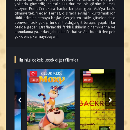
yolunda gitmediği anlaşılır. Bu duruma bir çözüm bulmak
isteyen Ferhat’ın aklına harika bir plan gelir. Aslı’ya tatile
çıkmayı teklifi eden Ferhat, o sırada evliliğini kurtarmak için
türlü adımlar atmaya başlar. Gerçekten tatile gitseler de o
serüven, pek çok çiftin dahil olduğu çift terapisi yapılan bir
otelde geçer. Etraflarındaki farklı ilişkilerin dinamiklerine ve
sorunlarına yakından şahit olan Ferhat ve Aslı bu tatilden pek
çok ders çıkarmayı başarır.
İlginizi çekebilecek diğer filmler
108
1080p
1080p