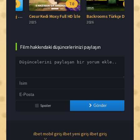
.8
7.0
7.1
Blue Moon Türkçe Dublaj İzle
Cesur Kedi Moxy Full HD İzle
Backrooms Türkçe Dublaj İzle
2025
2026
2006
Film hakkındaki düşüncelerinizi paylaşın
Spoiler
Gönder
ilbet mobil giriş
ilbet yeni giriş
ilbet giriş