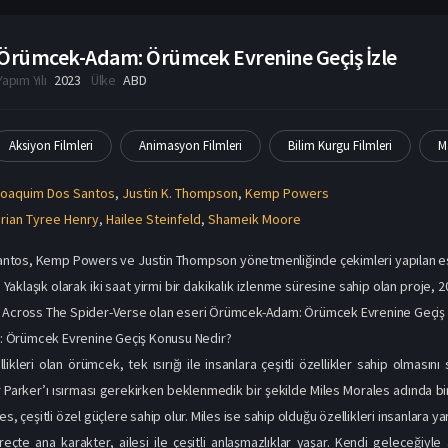
Joaquim Dos Santos
,
Justin K. Thompson
,
Kemp Powers
rian Tyree Henry
,
Hailee Steinfeld
,
Shameik Moore
ntos, Kemp Powers ve Justin Thompson yönetmenliğinde çekimleri yapılan ese
. Yaklaşık olarak iki saat yirmi bir dakikalık izlenme süresine sahip olan proje, 2
 Across The Spider-Verse olan eseri Örümcek-Adam: Örümcek Evrenine Geçiş izl
 Örümcek Evrenine Geçiş Konusu Nedir?
likleri olan örümcek, tek ısırığı ile insanlara çeşitli özellikler sahip olması
er Parker’ı ısırması gerekirken beklenmedik bir şekilde Miles Morales adında bi
es, çeşitli özel güçlere sahip olur. Miles ise sahip olduğu özellikleri insanlara y
çte ana karakter, ailesi ile çeşitli anlaşmazlıklar yaşar. Kendi geleceğiyle al
i olarak kavgalar meydana gelir. Benzer sorunlara paralel evrenlere ışınlandı
enlerde görev yapan örümcek adamları planlı bir şekilde düzenleyen gruba dahi
 durumları saptayarak müdahale etme görevine de sahiptir. Gwen de bu grupta ç
şekilde çeşitli durumlarla mücadele ederken hiç beklemediği bir durum ile karşı