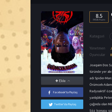
Yönetmen
Oyuncular
B
Joaquim Dos Sa
türünde yer alır
adı Spider-Man:
Ekle
Örümcek-Adam:
Radyoaktif özel
Facebook'ta Paylaş
yanlışlıkla Pet
çağında olan Mil
Twitter'da Paylaş
Söz konusu süre
arasında sürekl
Gwen’de yaşar.
Gwen, başka evr
anormallik gibi
Miles ise aynı 