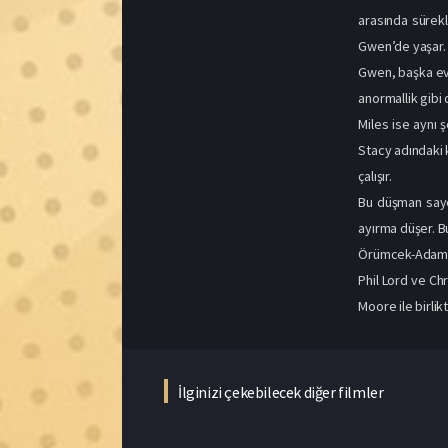
Stacy adındaki 
çalışır.
Bu düşman saye
ayırma düşer. Bu
Örümcek-Adam: 
Phil Lord ve Ch
Moore ile birli
İlginizi çekebilecek diğer filmler
Film hakkındaki düşüncelerinizi paylaşın