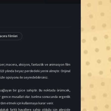
r; macera, aksiyon, fantastik ve animasyon film
023 yılında beyaz perdedeki yerini almıştır. Orijinal
e opsiyonu ile seyredebilirsiniz.
nı sağlayan bir güce sahiptir. Bu noktada örümcek,
r gence musallat olur. Isırılma sonucunda ergenlik
ardım etmek için kullanmaya karar verir.
akalı farklı hayallere sahip olduğu için ailesiyle
ğı zaman tanıştığı ve tekrardan bir araya geleceği
l olur. Bu grup farklı evrenlerde yaşanan çeşitli
eşitli olaylarla mücadele eder.
 karşıya gelir. Paralel evrenlere ışınlanarak Gwen