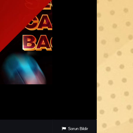
Sorun Bildir
acera Filmleri