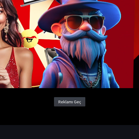
Örümcek-Adam: Örümcek Evrenine Geçiş İzle
Yapım Yılı
2023
Ülke
ABD
Aksiyon Filmleri
Animasyon Filmleri
Bilim Kurgu Filmleri
M