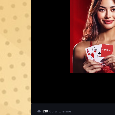
838
Görüntülenme
8.5
IMDB Puanı
Kategori