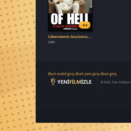
4.4
Cehennemin Anatomisi Türkçe Dublaj İzle
2004
ilbet mobil giriş
ilbet yeni giriş
ilbet giriş
© 2026, Tüm Hakları S