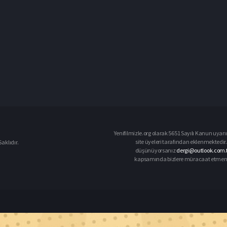
Yenifilmizle.org olarak 5651 Sayılı Kanun uyarı
site üyeleri tarafından eklenmektedir. 
aklıdır.
düşünüyorsanız
dergi@outlook.com.t
kapsamında bizlere müracaat etmeniz d