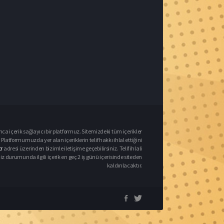
nca içerik sağlayıcı bir platformuz. Sitemizdeki tüm içerikler
Platformumuzda yer alan içeriklerin telif hakkı ihlal ettiğini
r
adresi üzerinden bizimle iletişime geçebilirsiniz. Telif ihlali
urumunda ilgili içerik en geç 2 iş günü içerisinde siteden
kaldırılacaktır.