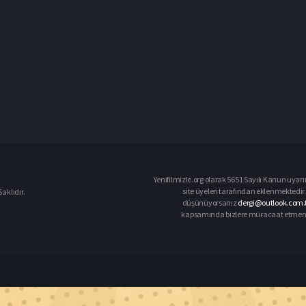
Yenifilmizle.org olarak 5651 Sayılı Kanun uyarı
site üyeleri tarafından eklenmektedir. 
aklıdır.
düşünüyorsanız
dergi@outlook.com.t
kapsamında bizlere müracaat etmeniz d