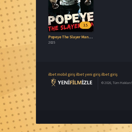
3.5
Popeye The Slayer Man Türkçe Dublaj İzle
2025
ilbet mobil giriş
ilbet yeni giriş
ilbet giriş
© 2026, Tüm Hakları S