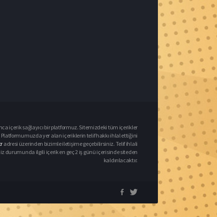
nca içerik sağlayıcı bir platformuz. Sitemizdeki tüm içerikler
Platformumuzda yer alan içeriklerin telif hakkı ihlal ettiğini
r
adresi üzerinden bizimle iletişime geçebilirsiniz. Telif ihlali
urumunda ilgili içerik en geç 2 iş günü içerisinde siteden
kaldırılacaktır.