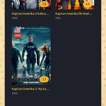
7.8
6.9
Kaptan Amerika 3 Kahramanların Savaşı Türkçe Dublaj İzle
Kaptan Amerika İlk Yenilmez 2011 İzle
2016
2011
1080p
7.7
Kaptan Amerika 2: Kış Askeri Full İzle
2014