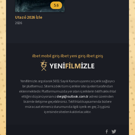
5.6
Utazó 2026 İzle
2026
ilbet mobil giriş
ilbet yeni giriş
ilbet giriş
Yenifilmizle.org olarak 5651 Sayılı Kanun uyarınca içerik sağlayıcı
bir platformuz. Sitemizdeki tüm içerikler site üyeleri tarafından
eklenmektedir. Platformumuzda yer alan içeriklerin telif hakkı ihlal
ettiğini düşünüyorsanız
dergi@outlook.com.tr
adresi üzerinden
bizimle iletişime geçebilirsiniz. Telif ihlali kapsamında bizlere
müracaat etmeniz durumunda ilgili içerik en geç 2 iş günü
içerisinde siteden kaldırılacaktır.