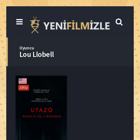
Oyuncu
Lou Llobell
1080p