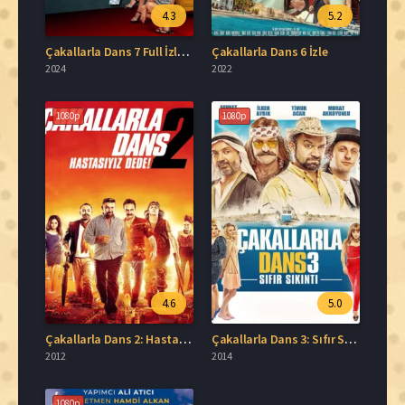
4.3
5.2
Çakallarla Dans 7 Full İzle HD
Çakallarla Dans 6 İzle
2024
2022
1080p
1080p
4.6
5.0
Çakallarla Dans 2: Hastasıyız Dede Full Hd İzle
Çakallarla Dans 3: Sıfır Sıkıntı İzle
2012
2014
1080p