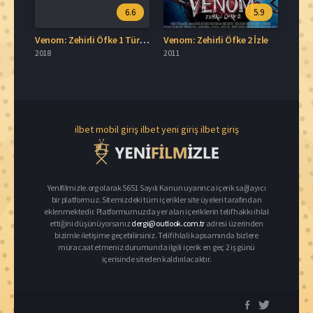
6.6
5.9
Venom: Zehirli Öfke 1 Türkçe Dublaj İzle
Venom: Zehirli Öfke 2 İzle
2018
2011
ilbet mobil giriş
ilbet yeni giriş
ilbet giriş
Yenifilmizle.org olarak 5651 Sayılı Kanun uyarınca içerik sağlayıcı
bir platformuz. Sitemizdeki tüm içerikler site üyeleri tarafından
eklenmektedir. Platformumuzda yer alan içeriklerin telif hakkı ihlal
ettiğini düşünüyorsanız
dergi@outlook.com.tr
adresi üzerinden
bizimle iletişime geçebilirsiniz. Telif ihlali kapsamında bizlere
müracaat etmeniz durumunda ilgili içerik en geç 2 iş günü
içerisinde siteden kaldırılacaktır.