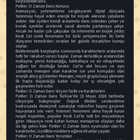
keşfedebilirsiniz.
Patiler: O Zaman Dans Konusu
Animasyon, yeteneklerini sergileyerek dijital dünyada
tanınmayı hayal eden enerjik bir köpek ailesinin çabalarını
anlatır. Aile üyeleri kendi aralarında dans videoları çeker ve
komik içerikler üreterek sanal alemde parlamaya çalışır.
Ancak ne kadar çok çalışsalar da internetin en büyük yıldızı
Kedi Cat isimli fenomene bir türlü yetişemezler. İki farklı
dünyanın temsilcileri sıradan bir günde tesadüfen komşu
olurlar.
Beklenmedik karşılaşma sonrasında karakterlerin aralarında
tatlı bir rekabet süreci başlar. Zaman ilerledikçe aralarındaki
inatlaşma yerini kıskançlığa, kahkahaya ve en nihayetinde
sağlam bir dostluğa bırakır. Cat’in akıl hocası ve aynı
zamanda menajeri olan karakter ise yeni komşuları olan
enerjik aileyi gözlemler. Menajer, neşeli grupla başa çıkmanın
ilk başta düşündüğü kadar kolay bir iş olmadığını çok
geçmeden fark eder.
Patiler: O Zaman Dans Vizyon Tarihi ve Karakterleri
Patiler: O Zaman Dans Türkiye'de 15 Mayıs 2026 tarihinde
izleyiciyle buluşmuştur. Orijinal dildeki seslendirme
kadrosunda deneyimli sanatçılar mikrofon başına geçerek
hayvanlara ses verir. İnternet fenomeni olma hayali kuran
neşeli köpekler, popüler Kedi Cat’le tatlı bir mücadeleye
girer. Hikayeye renk katan kurnaz menajerse olayları daha
da ilgi çekici kılar. Patiler: O Zaman Dans oyuncuları olan bu
karakterler, özellikle miniklere eğlenceli anlar yaşatır.
Patiler: O Zaman Dans Yorumları