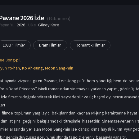
ee Jong-pil
yun Yo-han
,
Ko Ah-sung
,
Moon Sang-min
bat ayında vizyona giren Pavane, Lee Jong-pil’in hem yönettiği hem de senar
 for a Dead Princess” isimli romanından sinemaya uyarlanan yapım, görünüş takın
zle fırsatını değerlendirerek filmi seyredebilir ve üç başrol oyuncusu arasındak
arı
filmde toplumun yargılayıcı bakışlarından kaçınan Mi-jung karakterine hayat
adım atışına geçişini bakışlarındaki titreşimle hissettirir. Sinemaseverlerin
imler arasında yer alan Moon Sang-min ise dansçı olma hayali kuran Kyung-ro
ir gencin duygusuz görünümü altında taşıdığı enerjiyi başarıyla yansıtır.
Ne Anlatır?
zinin otoparkında çalışan Mi-jung, toplumun dışlayıcı bakışlarından kaçmaya çal
uhlu Yo-han ve dansçılık hayaline veda eden Kyung-rok ile tanışır. Her biri k
ılmanın ve ciddiye alınmanın verdiği rahatlığı keşfeder.
en dostluk ve ilerleyen yakınlaşma, üç karakterin de hayatının kırılma noktası o