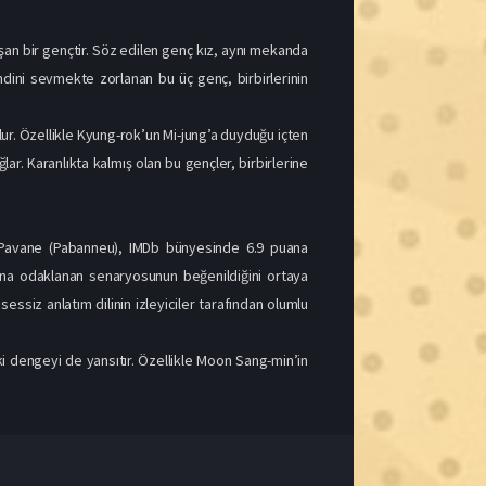
ğlar. Karanlıkta kalmış olan bu gençler, birbirlerine
n Pavane (Pabanneu), IMDb bünyesinde 6.9 puana
rına odaklanan senaryosunun beğenildiğini ortaya
essiz anlatım dilinin izleyiciler tarafından olumlu
 dengeyi de yansıtır. Özellikle Moon Sang-min’in
1080p