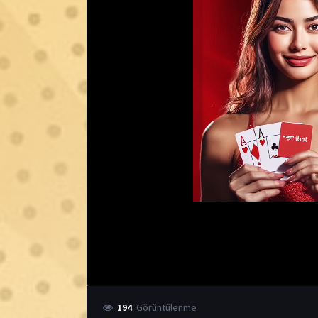
194
Görüntülenme
6.9
IMDB Puanı
Kategori