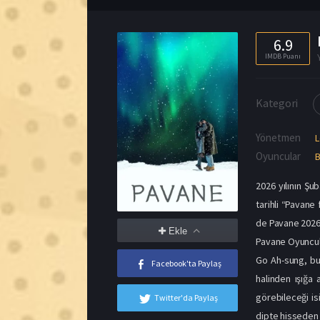
Yönetmen
L
Oyuncular
B
2026 yılının Şu
tarihli “Pavane
de Pavane 2026 i
Ekle
Pavane Oyuncul
Go Ah-sung, bu 
Facebook'ta Paylaş
halinden ışığa 
görebileceği is
Twitter'da Paylaş
dipte hisseden b
Pavane Konusu 
Alışveriş merke
çalışan özgür r
varlığında anlaş
Aralarında geliş