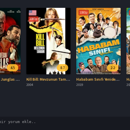
4.5
8.7
2.2
Ya No Quedan Junglas Türkçe Dublaj İzle
Kill Bill: Mevzunun Tamamı Türkçe Dublaj İzle
Hababam Sınıfı Yeniden İzle
2004
2019
2021
Spoiler
Yenifilmizle.org olarak 5651 Sayılı Kanun uyarı