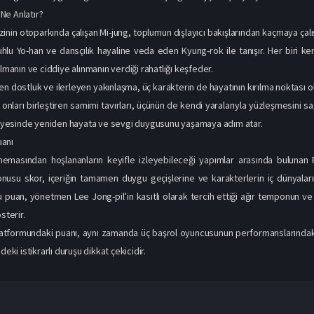
n onları birleştiren samimi tavırları, üçünün de kendi yaralarıyla yüzleşmesini sa
 sayesinde yeniden hayata ve sevgi duygusunu yaşamaya adım atar.
anı
emasından hoşlananların keyifle izleyebileceği yapımlar arasında buluna
konusu skor, içeriğin tamamen duygu geçişlerine ve karakterlerin iç dünyala
u puan, yönetmen Lee Jong-pil’in kasıtlı olarak tercih ettiği ağır temponun ve s
sterir.
latformundaki puanı, aynı zamanda üç başrol oyuncusunun performanslarındaki
deki istikrarlı duruşu dikkat çekicidir.
1080p
1080p
1080p