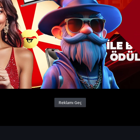
Pavane 2026 İzle
(
Pabanneu
)
Yapım Yılı
2026
Ülke
Güney Kore
1080P Filmler
Dram Filmleri
Romantik Filmler