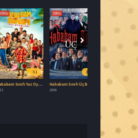
3.1
3.1
Hababam Sınıfı Yaz Oyunları İzle
Hababam Sınıfı Üç Buçuk İzle
2006
Gönder
nca içerik sağlayıcı bir platformuz. Sitemizdeki tüm içerikler