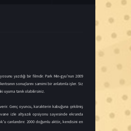
yosunu yazdığı bir filmdir. Park Min-gyu’nun 2009
tısının sonuçlarını samimi bir anlatımla işler. Siz
i uyuma tanık olabilirsiniz.
 verir. Genç oyuncu, karakterin kabuğuna çekilmiş
 Pavane izle altyazılı opsiyonu sayesinde ekranda
k’u canlandırır. 2000 doğumlu aktör, kendisini en
ışan bir gençtir. Söz edilen genç kız, aynı mekanda
endini sevmekte zorlanan bu üç genç, birbirlerinin
lur. Özellikle Kyung-rok’un Mi-jung’a duyduğu içten