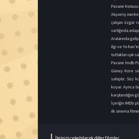
ilgi ve Yo-han’ı
tuttukları ışık
Pavane İmdb Pu
Güney Kore sin
sahiptir. Söz 
koyar. Ayrıca b
karşılandığını gö
İçeriğin IMDb p
ilk sinema filmin
İlginizi çekebilecek diğer filmler
1080p
1080p
1080p