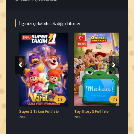
İlginizi çekebilecek diğer filmler
1080p
1080p
108
.0
1.9
7.7
Van Helsing: Londra Görevi Film İzle
Süper 1 Takım Full İzle
Toy Story 5 Full İzle
2026
2026
2026