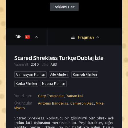
Reklamı Geç
Dil:
Fragman
Scared Shrekless Türkçe Dublaj İzle
Yapım Yılı
2010
Ülke
ABD
Animasyon Filmleri
Aile Filmleri
Komedi Filmleri
Korku Filmleri
Macera Filmleri
Yönetmen
Gary Trousdale
,
Raman Hui
Oyuncular
Antonio Banderas
,
Cameron Diaz
,
Mike
Myers
Scared Shrekless, korkutucu bir görünümü olan Shrek adlı
trolün kült öyküsünü merkezine alır. Yeşil karakter, diğer
varlıklar ondan ürktüğü için bir bataklıkta yalnız başına