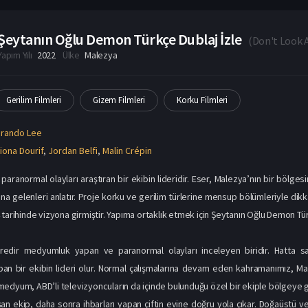
Brando Lee
iona Dourif
,
Jordan Belfi
,
Malin Crépin
aranormal olayları araştıran bir ekibin lideridir. Eser, Malezya’nın bir bölges
 gelenleri anlatır. Proje korku ve gerilim türlerine mensup bölümleriyle dikk
 tarihinde vizyona girmiştir. Yapıma ortaklık etmek için Şeytanın Oğlu Demon Tür
redir medyumluk yapan ve paranormal olayları inceleyen biridir. Hatta 
pan bir ekibin lideri olur. Normal çalışmalarına devam eden kahramanımız, Malez
edyum, ABD’li televizyoncuların da içinde bulunduğu özel bir ekiple bölgeye g
an ekip, daha sonra ihbarları yapan çiftin evine doğru yola çıkar. Doğaüstü ve 
er, neye bulaştıklarının henüz farkında değildirler. Ancak kısa süre içerisind
et eder. Projenin devamına dahil olmak isteyenler, Şeytanın Oğlu Demon full izle
Demon Oyuncuları
lfie Palermo’nun yapım süreçlerini üstlendiği eserin başrolünde Fiona Douri
larıdır. Şeytanın Oğlu Demon izle seçeneğiyle bahsi geçen isimlerin başarılı