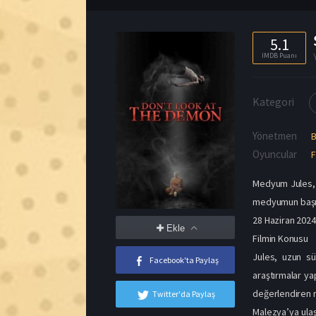
Yönetmen
Oyuncular
F
Medyum Jules, p
medyumun başına
28 Haziran 2024
Ekle
Filmin Konusu
Jules, uzun sü
Facebook'ta Paylaş
araştırmalar ya
değerlendiren m
Twitter'da Paylaş
Malezya’ya ulaş
gelen karakterl
başladığına işar
Şeytanın Oğlu 
Brando Lee ve A
yardımcı oyuncu