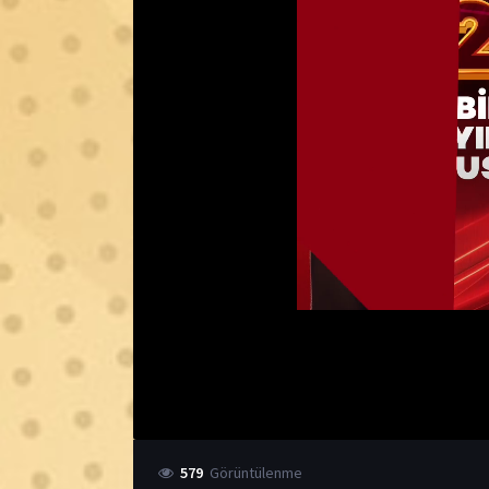
579
Görüntülenme
5.1
IMDB Puanı
Kategori