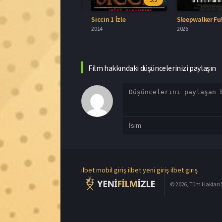
ilbet mobil giriş
ilbet yeni giriş
ilbet giriş
© 2026, Tüm Hakları S