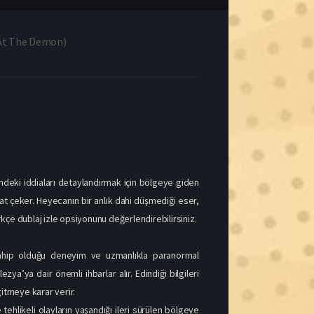
indeki iddiaları detaylandırmak için bölgeye giden
at çeker. Heyecanın bir anlık dahi düşmediği eser,
kçe dublaj izle opsiyonunu değerlendirebilirsiniz.
sahip olduğu deneyim ve uzmanlıkla paranormal
ya’ya dair önemli ihbarlar alır. Edindiği bilgileri
itmeye karar verir.
tehlikeli olayların yaşandığı ileri sürülen bölgeye
e yaşadıkları, kariyerlerinin en korkunç döneminin
 sekmesini kullanabilir.
f vardır. Jordan Belfi ve Malin Crepin ise eserin
 performanslarını gözlemlemeniz mümkündür.