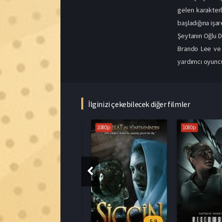
İlginizi çekebilecek diğer filmler
1080p
1080p
6.7
5.9
vil Dead Burn 2026 İzle
Siccin 1 İzle
Sleepwalker Full HD
026
2014
2026
Film hakkındaki düşüncelerinizi paylaşın