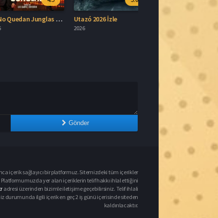
Gönder
nca içerik sağlayıcı bir platformuz. Sitemizdeki tüm içerikler
Platformumuzda yer alan içeriklerin telif hakkı ihlal ettiğini
r
adresi üzerinden bizimle iletişime geçebilirsiniz. Telif ihlali
urumunda ilgili içerik en geç 2 iş günü içerisinde siteden
kaldırılacaktır.