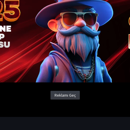
Şeytanın Oğlu Demon Türkçe Dublaj İzle
(
Don't Look
Yapım Yılı
2022
Ülke
Malezya
Gerilim Filmleri
Gizem Filmleri
Korku Filmleri