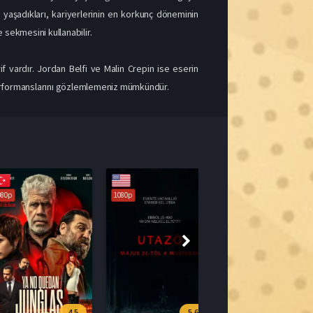
1080p
4.5
5.6
Ya No Quedan Junglas Türkçe Dublaj İzle
Utazó 2026 İzle
2026