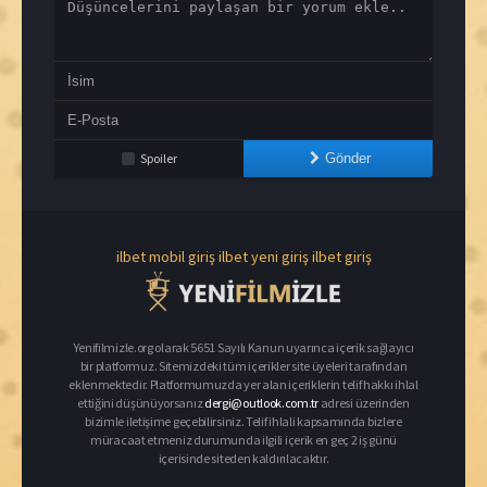
Spoiler
Gönder
ilbet mobil giriş
ilbet yeni giriş
ilbet giriş
Yenifilmizle.org olarak 5651 Sayılı Kanun uyarınca içerik sağlayıcı
bir platformuz. Sitemizdeki tüm içerikler site üyeleri tarafından
eklenmektedir. Platformumuzda yer alan içeriklerin telif hakkı ihlal
ettiğini düşünüyorsanız
dergi@outlook.com.tr
adresi üzerinden
bizimle iletişime geçebilirsiniz. Telif ihlali kapsamında bizlere
müracaat etmeniz durumunda ilgili içerik en geç 2 iş günü
içerisinde siteden kaldırılacaktır.