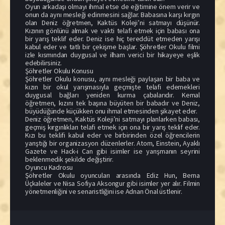
Oyun arkadaşı olmayı ihmal etse de eğitimine önem verir ve
onun da aynı mesleği edinmesini sağlar. Babasına karşı kırgın
olan Deniz öğretmen, Kaktüs Koleji’ni satmayı düşünür.
Kızının gönlünü almak ve vakti telafi etmek için babası ona
bir yarış teklif eder. Deniz ise hiç tereddüt etmeden yarışı
kabul eder ve tatlı bir çekişme başlar. Şöhretler Okulu filmi
izle kısmından duygusal ve ilham verici bir hikayeye eşlik
edebilirsiniz.
Şöhretler Okulu Konusu
Şöhretler Okulu konusu, aynı mesleği paylaşan bir baba ve
kızın bir okul yarışmasıyla geçmişte telafi edemekleri
duygusal bağları yeniden kurma çabalarıdır. Kemal
öğretmen, kızını tek başına büyüten bir babadır ve Deniz,
büyüdüğünde küçükken onu ihmal etmesinden şikayet eder.
Deniz öğretmen, Kaktüs Koleji’ni satmayı planlarken babası,
geçmiş kırgınlıkları telafi etmek için ona bir yarış teklif eder.
Kızı bu teklifi kabul eder ve birbirinden özel öğrencilerin
yarıştığı bir organizasyon düzenlerler. Atom, Einstein, Ayaklı
Gazete ve Hack-i Can gibi isimler ise yarışmanın seyrini
beklenmedik şekilde değiştirir.
Oyuncu Kadrosu
Şöhretler Okulu oyuncuları arasında Ediz Hun, Berna
Üçkaleler ve Nisa Sofiya Aksongur gibi isimler yer alır. Filmin
yönetmenliğini ve senaristliğini ise Adnan Önal üstlenir.