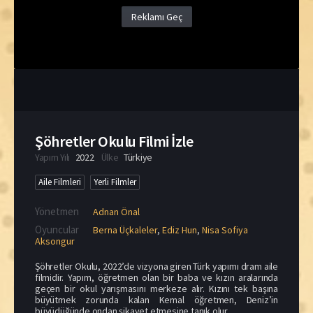
Reklamı Geç
Şöhretler Okulu Filmi İzle
Yapım Yılı
2022
Ülke
Türkiye
Aile Filmleri
Yerli Filmler
Yönetmen
Adnan Önal
Oyuncular
Berna Üçkaleler
,
Ediz Hun
,
Nisa Sofiya
Aksongur
Şöhretler Okulu, 2022’de vizyona giren Türk yapımı dram aile
filmidir. Yapım, öğretmen olan bir baba ve kızın aralarında
geçen bir okul yarışmasını merkeze alır. Kızını tek başına
büyütmek zorunda kalan Kemal öğretmen, Deniz’in
büyüdüğünde ondan şikayet etmesine tanık olur.