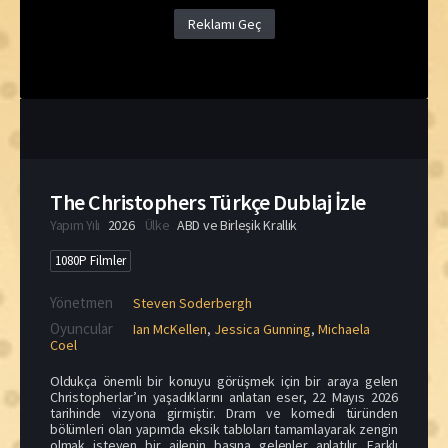
Reklamı Geç
The Christophers Türkçe Dublaj İzle
Yapım Yılı
2026
Ülke
ABD ve Birleşik Krallık
1080P Filmler
Yönetmen
Steven Soderbergh
Oyuncular
Ian McKellen
,
Jessica Gunning
,
Michaela
Coel
Oldukça önemli bir konuyu görüşmek için bir araya gelen
Christopherlar’ın yaşadıklarını anlatan eser, 22 Mayıs 2026
tarihinde vizyona girmiştir. Dram ve komedi türünden
bölümleri olan yapımda eksik tabloları tamamlayarak zengin
olmak isteyen bir ailenin başına gelenler anlatılır. Farklı