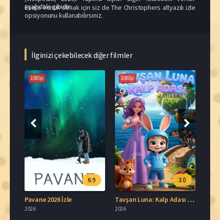
aşağıdaki gibidir:
Esere konuk olmak için siz de The Christophers altyazılı izle
opsiyonunu kullanabilirsiniz.
İlginizi çekebilecek diğer filmler
1080p
1080p
.1
6.9
3.0
Hababam Sınıfı Üç Buçuk İzle
Pavane 2026 İzle
Tavşan Luna: Kalp Adası Full HD İzle
2026
2026