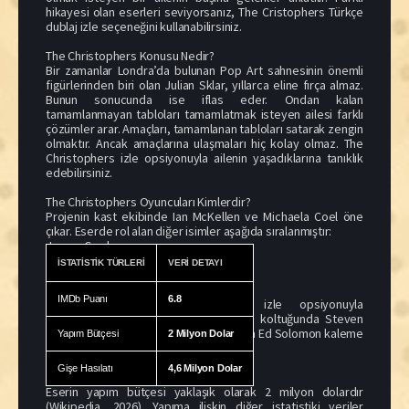
hikayesi olan eserleri seviyorsanız, The Cristophers Türkçe
dublaj izle seçeneğini kullanabilirsiniz.
The Christophers Konusu Nedir?
Bir zamanlar Londra’da bulunan Pop Art sahnesinin önemli
figürlerinden biri olan Julian Sklar, yıllarca eline fırça almaz.
Bunun sonucunda ise iflas eder. Ondan kalan
tamamlanmayan tabloları tamamlatmak isteyen ailesi farklı
çözümler arar. Amaçları, tamamlanan tabloları satarak zengin
olmaktır. Ancak amaçlarına ulaşmaları hiç kolay olmaz. The
Christophers izle opsiyonuyla ailenin yaşadıklarına tanıklık
edebilirsiniz.
The Christophers Oyuncuları Kimlerdir?
Projenin kast ekibinde Ian McKellen ve Michaela Coel öne
çıkar. Eserde rol alan diğer isimler aşağıda sıralanmıştır:
James Corden
Dmitri Prokopiev
İSTATİSTİK TÜRLERİ
VERİ DETAYI
Jessica Gunning
IMDb Puanı
6.8
The Cristophers Türkçe dublaj izle opsiyonuyla
seyredebileceğiniz yapımın yönetmen koltuğunda Steven
Soderbergh otururken, senaryosunu da Ed Solomon kaleme
Yapım Bütçesi
2 Milyon Dolar
almıştır.
Gişe Hasılatı
4,6 Milyon Dolar
The Christophers Küresel Gişe Verileri
Eserin yapım bütçesi yaklaşık olarak 2 milyon dolardır
(Wikipedia, 2026). Yapıma ilişkin diğer istatistiki veriler