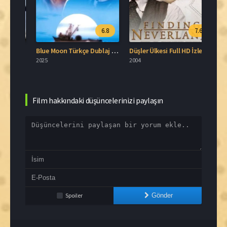
.0
6.8
7.6
The Pursuit of Happyness 2006 İzle
Blue Moon Türkçe Dublaj İzle
Düşler Ülkesi Full HD İzle
Cout
2025
2004
2026
Film hakkındaki düşüncelerinizi paylaşın
Spoiler
Gönder