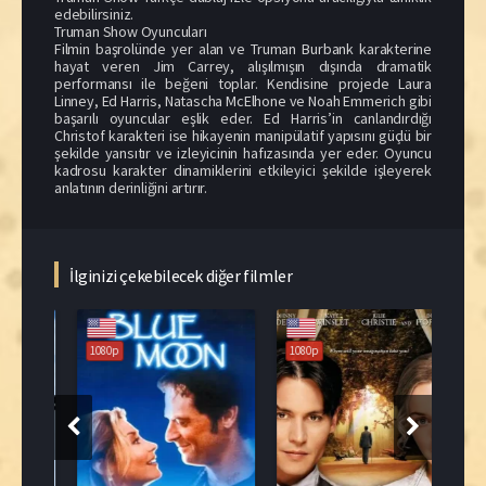
edebilirsiniz.
Truman Show Oyuncuları
Filmin başrolünde yer alan ve Truman Burbank karakterine
hayat veren Jim Carrey, alışılmışın dışında dramatik
performansı ile beğeni toplar. Kendisine projede Laura
Linney, Ed Harris, Natascha McElhone ve Noah Emmerich gibi
başarılı oyuncular eşlik eder. Ed Harris’in canlandırdığı
Christof karakteri ise hikayenin manipülatif yapısını güçlü bir
şekilde yansıtır ve izleyicinin hafızasında yer eder. Oyuncu
kadrosu karakter dinamiklerini etkileyici şekilde işleyerek
anlatının derinliğini artırır.
İlginizi çekebilecek diğer filmler
1080p
1080p
108