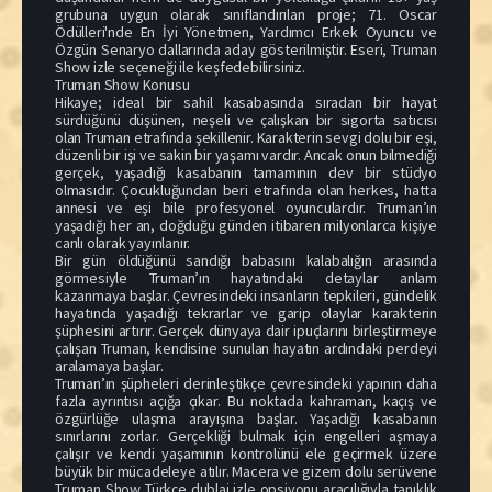
grubuna uygun olarak sınıflandırılan proje; 71. Oscar
Ödülleri'nde En İyi Yönetmen, Yardımcı Erkek Oyuncu ve
Özgün Senaryo dallarında aday gösterilmiştir. Eseri, Truman
Show izle seçeneği ile keşfedebilirsiniz.
Truman Show Konusu
Hikaye; ideal bir sahil kasabasında sıradan bir hayat
sürdüğünü düşünen, neşeli ve çalışkan bir sigorta satıcısı
olan Truman etrafında şekillenir. Karakterin sevgi dolu bir eşi,
düzenli bir işi ve sakin bir yaşamı vardır. Ancak onun bilmediği
gerçek, yaşadığı kasabanın tamamının dev bir stüdyo
olmasıdır. Çocukluğundan beri etrafında olan herkes, hatta
annesi ve eşi bile profesyonel oyunculardır. Truman’ın
yaşadığı her an, doğduğu günden itibaren milyonlarca kişiye
canlı olarak yayınlanır.
Bir gün öldüğünü sandığı babasını kalabalığın arasında
görmesiyle Truman’ın hayatındaki detaylar anlam
kazanmaya başlar. Çevresindeki insanların tepkileri, gündelik
hayatında yaşadığı tekrarlar ve garip olaylar karakterin
şüphesini artırır. Gerçek dünyaya dair ipuçlarını birleştirmeye
çalışan Truman, kendisine sunulan hayatın ardındaki perdeyi
aralamaya başlar.
Truman’ın şüpheleri derinleştikçe çevresindeki yapının daha
fazla ayrıntısı açığa çıkar. Bu noktada kahraman, kaçış ve
özgürlüğe ulaşma arayışına başlar. Yaşadığı kasabanın
sınırlarını zorlar. Gerçekliği bulmak için engelleri aşmaya
çalışır ve kendi yaşamının kontrolünü ele geçirmek üzere
büyük bir mücadeleye atılır. Macera ve gizem dolu serüvene
Truman Show Türkçe dublaj izle opsiyonu aracılığıyla tanıklık