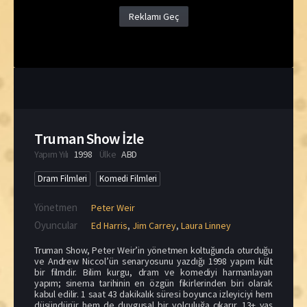
Reklamı Geç
Truman Show İzle
Yapım Yılı
1998
Ülke
ABD
Dram Filmleri
Komedi Filmleri
Yönetmen
Peter Weir
Oyuncular
Ed Harris
,
Jim Carrey
,
Laura Linney
Truman Show, Peter Weir’in yönetmen koltuğunda oturduğu
ve Andrew Niccol’ün senaryosunu yazdığı 1998 yapım kült
bir filmdir. Bilim kurgu, dram ve komediyi harmanlayan
yapım; sinema tarihinin en özgün fikirlerinden biri olarak
kabul edilir. 1 saat 43 dakikalık süresi boyunca izleyiciyi hem
düşündürür hem de duygusal bir yolculuğa çıkarır. 13+ yaş