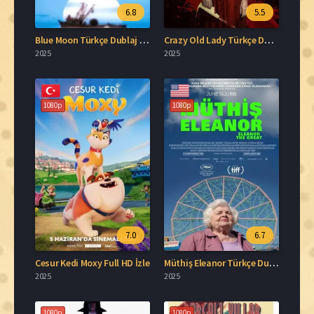
6.8
5.5
Blue Moon Türkçe Dublaj İzle
Crazy Old Lady Türkçe Dublaj İzle
2025
2025
1080p
1080p
7.0
6.7
Cesur Kedi Moxy Full HD İzle
Müthiş Eleanor Türkçe Dublaj İzle
2025
2025
1080p
1080p