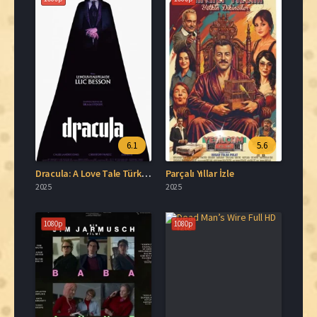
6.1
5.6
Dracula: A Love Tale Türkçe Dublaj İzle
Parçalı Yıllar İzle
2025
2025
1080p
1080p