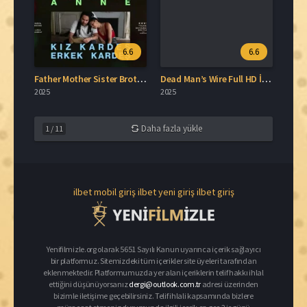
6.6
6.6
Father Mother Sister Brother Türkçe Dublaj İzle
Dead Man’s Wire Full HD İzle
2025
2025
Daha fazla yükle
1
/
11
ilbet mobil giriş
ilbet yeni giriş
ilbet giriş
Yenifilmizle.org olarak 5651 Sayılı Kanun uyarınca içerik sağlayıcı
bir platformuz. Sitemizdeki tüm içerikler site üyeleri tarafından
eklenmektedir. Platformumuzda yer alan içeriklerin telif hakkı ihlal
ettiğini düşünüyorsanız
dergi@outlook.com.tr
adresi üzerinden
bizimle iletişime geçebilirsiniz. Telif ihlali kapsamında bizlere