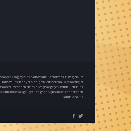
nca içerik sağlayıcı bir platformuz. Sitemizdeki tüm içerikler
Platformumuzda yer alan içeriklerin telif hakkı ihlal ettiğini
r
adresi üzerinden bizimle iletişime geçebilirsiniz. Telif ihlali
urumunda ilgili içerik en geç 2 iş günü içerisinde siteden
kaldırılacaktır.