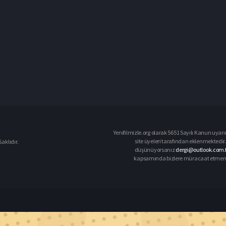
Yenifilmizle.org olarak 5651 Sayılı Kanun uyarı
site üyeleri tarafından eklenmektedir. 
aklıdır.
düşünüyorsanız
dergi@outlook.com.t
kapsamında bizlere müracaat etmeniz d