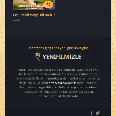
7.0
Cesur Kedi Moxy Full HD İzle
2025
ilbet mobil giriş
ilbet yeni giriş
ilbet giriş
Yenifilmizle.org olarak 5651 Sayılı Kanun uyarınca içerik sağlayıcı
bir platformuz. Sitemizdeki tüm içerikler site üyeleri tarafından
eklenmektedir. Platformumuzda yer alan içeriklerin telif hakkı ihlal
ettiğini düşünüyorsanız
dergi@outlook.com.tr
adresi üzerinden
bizimle iletişime geçebilirsiniz. Telif ihlali kapsamında bizlere
müracaat etmeniz durumunda ilgili içerik en geç 2 iş günü
içerisinde siteden kaldırılacaktır.