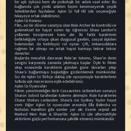
bir aşk öyküsü hem de psikolojik bir anlatı vaat eder. Bu
bağlamda çok yönlü anlatım biçimi benimseyerek çeşitli
tekniklerden faydalanır. Aşkın İzi full HD izle seçeneğiyle
hikayeye ortak olabilirsiniz.
Aşkın İzi Konusu
Film, asi bir dövme sanatçısı olan Rule Archer ile kontrollü ve
geleneksel bir hayat süren tıp öğrencisi Shaw Landon’n
yollarının kesişmesini konu alır. İki farklı karakterin
birlikteliğiyle ortaya çıkan duygusal gerilim, sosyal ilişkileri
bakımından da belirleyici rol oynar. Çift, imkansızlıklara
rağmen bir olmayı ve ortak hayat kurmayı tekrar tekrar
denerler.
Başlarda mesafeli davranan Rule’un tutumu, Shaw’ın derin
sevgisi karşısında zamanla yıkılmaya başlar. Öyle ki filmin
akışı esnasında karakterin günden güne duvarları yıkıp
Shaw’a bağlanmaya başladığını gözlemlemek mümkündür.
Siz de Aşkın İzi Türkçe dublaj izle opsiyonuyla karakterlerin
tutkulu aşk macerasına eşlik edebilirsiniz.
Aşkın İzi Oyuncuları
Filmin yönetmenliğini Nick Cassavetes üstlenirken senaryo
Sharon Soboil tarafından kaleme alınmıştır. Rule karakterini
Chase Stokes canlandırır. Shaw’a ise Sydney Taylor hayat
verir. Diğer Aşkın İzi oyuncuları arasında Ella Balinska ve
Nicholas Hamilton gibi isimler yer alır. Eserin orijinal adı
Marked Men: Rule & Shaw’dır. Aşkın İzi izle alternatifiyle
aktörlerin güçlü performansına şahitlik etmeniz mümkündür.