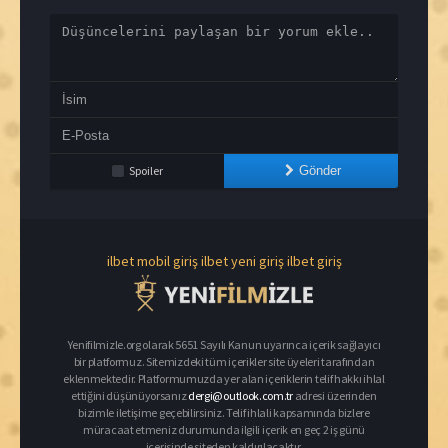
Spoiler
Gönder
ilbet mobil giriş
ilbet yeni giriş
ilbet giriş
Yenifilmizle.org olarak 5651 Sayılı Kanun uyarınca içerik sağlayıcı
bir platformuz. Sitemizdeki tüm içerikler site üyeleri tarafından
eklenmektedir. Platformumuzda yer alan içeriklerin telif hakkı ihlal
ettiğini düşünüyorsanız
dergi@outlook.com.tr
adresi üzerinden
bizimle iletişime geçebilirsiniz. Telif ihlali kapsamında bizlere
müracaat etmeniz durumunda ilgili içerik en geç 2 iş günü
içerisinde siteden kaldırılacaktır.