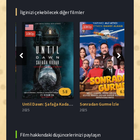
İlginizi çekebilecek diğer filmler
1080p
108
1080p
.3
5.8
6.3
Köstebekgiller: Ata Tohumu Muhafızları İzle
Until Dawn: Şafağa Kadar İzle
Sonradan Gurme İzle
Üç Ha
2025
2025
2025
Film hakkındaki düşüncelerinizi paylaşın