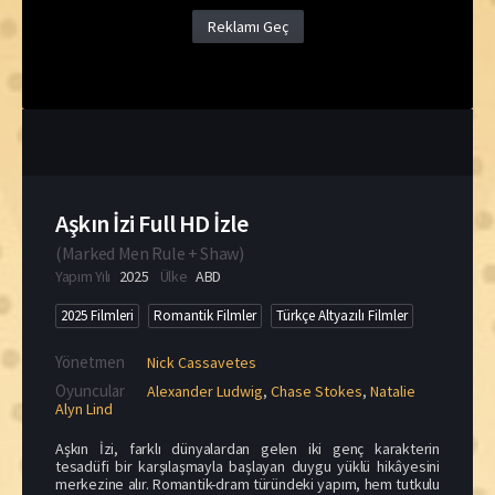
Reklamı Geç
Aşkın İzi Full HD İzle
(
Marked Men Rule + Shaw
)
Yapım Yılı
2025
Ülke
ABD
2025 Filmleri
Romantik Filmler
Türkçe Altyazılı Filmler
Yönetmen
Nick Cassavetes
Oyuncular
Alexander Ludwig
,
Chase Stokes
,
Natalie
Alyn Lind
Aşkın İzi, farklı dünyalardan gelen iki genç karakterin
tesadüfi bir karşılaşmayla başlayan duygu yüklü hikâyesini
merkezine alır. Romantik-dram türündeki yapım, hem tutkulu