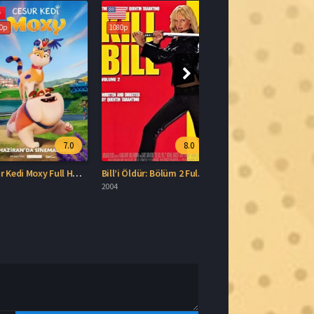
7.0
8.0
Cesur Kedi Moxy Full HD İzle
Bill’i Öldür: Bölüm 2 Full HD İzle
2004
Gönder
nca içerik sağlayıcı bir platformuz. Sitemizdeki tüm içerikler
Platformumuzda yer alan içeriklerin telif hakkı ihlal ettiğini
r
adresi üzerinden bizimle iletişime geçebilirsiniz. Telif ihlali