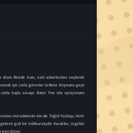
 dram filmidir. Eser, özel askerlerden seçilerek
orumak için zorlu görevler üstlenir. Düşmana geçit
 canla başla savaşır. Batur Timi izle opsiyonunu
stansı mücadelesini ele alır. Tuğrul Yüzbaşı, terör
etiren gizli bir istihbaratçıdır. Karakter, örgütün
e geri döner.
i’ni kurar. Özel istihbarat bilgileriyle donatılan
ha zordur. Tuğrul’un içine sızdığı terör örgütünün
. Alana girmek isteyen Tuğrul, bu durumu Eşref’le
şmana geçit vermemek ve terör örgütünü etkisiz hale