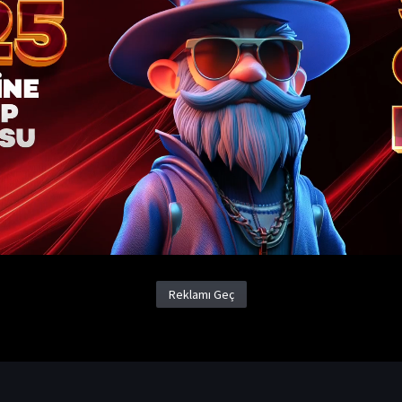
Batur Timi İzle
Yapım Yılı
2025
Ülke
Türkiye
Aksiyon Filmleri