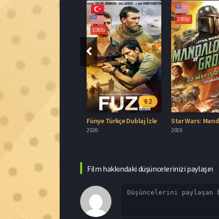
5.7
6.2
oana 2026 İzle
Fünye Türkçe Dublaj İzle
026
2026
2026
Film hakkındaki düşüncelerinizi paylaşın
ilbet mobil giriş
ilbet yeni giriş
ilbet giriş
© 2026, Tüm Hakları S