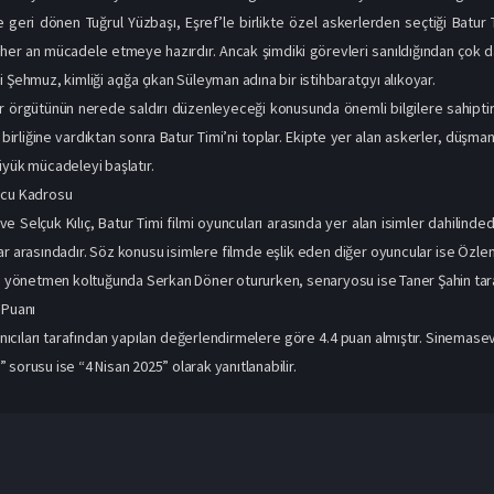
üyük mücadeleyi başlatır.
ncu Kadrosu
ve Selçuk Kılıç, Batur Timi filmi oyuncuları arasında yer alan isimler dahilinde
ılar arasındadır. Söz konusu isimlere filmde eşlik eden diğer oyuncular ise Özl
in yönetmen koltuğunda Serkan Döner otururken, senaryosu ise Taner Şahin tara
 Puanı
nıcıları tarafından yapılan değerlendirmelere göre 4.4 puan almıştır. Sinemaseve
sorusu ise “4 Nisan 2025” olarak yanıtlanabilir.
1080p
1080p
1080p