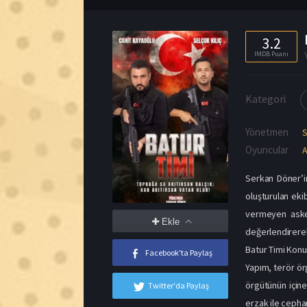
Yönetmen
Oyuncular
A
Serkan Döner’in
oluşturulan eki
vermeyen asker
Ekle
değerlendirerek 
Batur Timi Kon
Facebook'ta Paylaş
Yapım, terör ör
örgütünün içine
Twitter'da Paylaş
erzak ile cepha
Resmi görevine 
ekip, vatan içi
bölge yöneticisi
Süleyman, terör
paylaşır ve fik