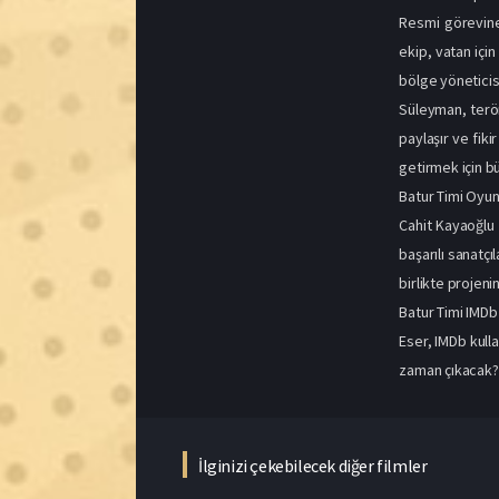
getirmek için b
Batur Timi Oyu
Cahit Kayaoğlu 
başarılı sanatç
birlikte projen
Batur Timi IMDb
Eser, IMDb kulla
zaman çıkacak?” 
İlginizi çekebilecek diğer filmler
1080p
1080p
1080p