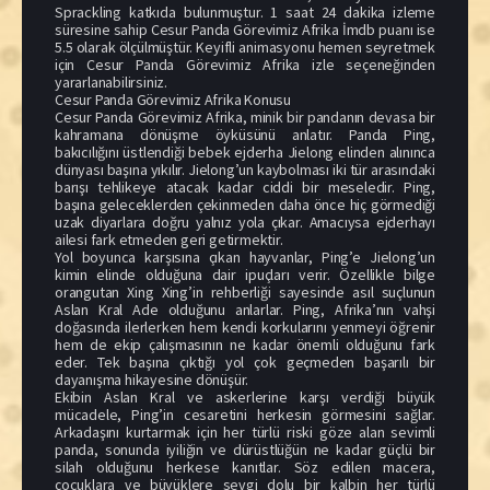
Sprackling katkıda bulunmuştur. 1 saat 24 dakika izleme
süresine sahip Cesur Panda Görevimiz Afrika İmdb puanı ise
5.5 olarak ölçülmüştür. Keyifli animasyonu hemen seyretmek
için Cesur Panda Görevimiz Afrika izle seçeneğinden
yararlanabilirsiniz.
Cesur Panda Görevimiz Afrika Konusu
Cesur Panda Görevimiz Afrika, minik bir pandanın devasa bir
kahramana dönüşme öyküsünü anlatır. Panda Ping,
bakıcılığını üstlendiği bebek ejderha Jielong elinden alınınca
dünyası başına yıkılır. Jielong’un kaybolması iki tür arasındaki
barışı tehlikeye atacak kadar ciddi bir meseledir. Ping,
başına geleceklerden çekinmeden daha önce hiç görmediği
uzak diyarlara doğru yalnız yola çıkar. Amacıysa ejderhayı
ailesi fark etmeden geri getirmektir.
Yol boyunca karşısına çıkan hayvanlar, Ping’e Jielong’un
kimin elinde olduğuna dair ipuçları verir. Özellikle bilge
orangutan Xing Xing’in rehberliği sayesinde asıl suçlunun
Aslan Kral Ade olduğunu anlarlar. Ping, Afrika’nın vahşi
doğasında ilerlerken hem kendi korkularını yenmeyi öğrenir
hem de ekip çalışmasının ne kadar önemli olduğunu fark
eder. Tek başına çıktığı yol çok geçmeden başarılı bir
dayanışma hikayesine dönüşür.
Ekibin Aslan Kral ve askerlerine karşı verdiği büyük
mücadele, Ping’in cesaretini herkesin görmesini sağlar.
Arkadaşını kurtarmak için her türlü riski göze alan sevimli
panda, sonunda iyiliğin ve dürüstlüğün ne kadar güçlü bir
silah olduğunu herkese kanıtlar. Söz edilen macera,
çocuklara ve büyüklere sevgi dolu bir kalbin her türlü