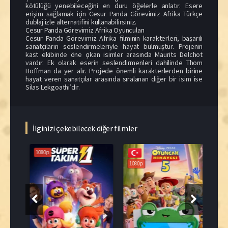
kötülüğü yenebileceğini en duru öğelerle anlatır. Esere
erişim sağlamak için Cesur Panda Görevimiz Afrika Türkçe
dublaj izle alternatifini kullanabilirsiniz.
Cesur Panda Görevimiz Afrika Oyuncuları
Cesur Panda Görevimiz Afrika filminin karakterleri, başarılı
sanatçıların seslendirmeleriyle hayat bulmuştur. Projenin
kast ekibinde öne çıkan isimler arasında Maurits Delchot
vardır. Ek olarak eserin seslendirmenleri dahilinde Thom
Hoffman da yer alır. Projede önemli karakterlerden birine
hayat veren sanatçılar arasında sıralanan diğer bir isim ise
Silas Lekgoathi’dir.
İlginizi çekebilecek diğer filmler
1080p
1080p
108