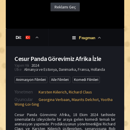
Reklamı Geç
Dil:
Fragman
Cesur Panda Görevimiz Afrika İzle
Yapım Yılı
2024
Ülke
Almanya ve Estonya
,
Danimarka
,
Fransa
,
Hollanda
Animasyon Filmleri
Aile Filmleri
Komedi Filmleri
Yönetmen
Karsten Kiilerich
,
Richard Claus
Oyuncular
Georgina Verbaan
,
Maurits Delchot
,
Yootha
Wong-Loi-Sing
Cesur Panda Görevimiz Afrika, 18 Ekim 2024 tarihinde
sinemalarda izleyicilerle bir araya gelen komedi temalı bir
animasyon yapımıdır. Prodüksiyonun yönetmenliğini Richard
Claus ve Karsten Kiilerich üstlenirken, senaryosuna Rob